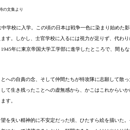
時の文集より
こは中学校に入学。この頃の日本は戦争一色に染まり始めた
えます。しかし、士官学校に入るには視力が足りず、代わり
1945年に東京帝国大学工学部に進学したところで、間も
ことへの自責の念、そして仲間たちが特攻隊に志願して散っ
として生き残ったことへの虚無感から、かこはこれからいか
します。
希望を失い精神的に不安定だった頃、ひたすら絵を描いた。