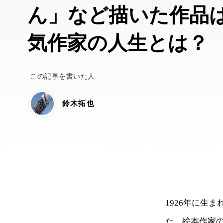
ん」など描いた作品は
気作家の人生とは？
この記事を書いた人
鈴木拓也
1926年に生
た、絵本作家