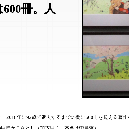
600冊。人
まれ、2018年に92歳で逝去するまでの間に600冊を超える著
の巨匠かこさとし（加古里子、本名は中島哲）。