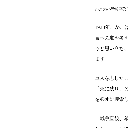
かこの小学校卒業
1938年、か
官への道を考
うと思い立ち、
ます。
軍人を志した
「死に残り」
を必死に模索
「戦争直後、