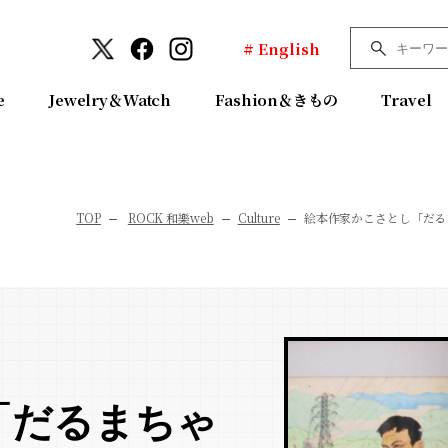
# English
e
Jewelry＆Watch
Fashion＆きもの
Travel
TOP
ROCK 和樂web
Culture
絵本作家かこさとし「だる
「だるまちゃ