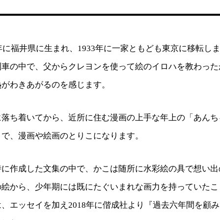
6年に福井県に生まれ、1933年に一家ともども東京に移転し
列車の中で、父からクレヨンを使って絵のイロハを教わった
熱がわきあがるのを感じます。
に落ち着いてから、近所に住む漫画の上手な年上の「あんち
とで、漫画や絵画のとりこになります。
時に作成した文集の中で、かこは随所に水彩絵の具で想い出
の絵から、少年期には既にたぐいまれな画力を持っていたこ
、エッセイを加え2018年に偕成社より『過去六年間を顧