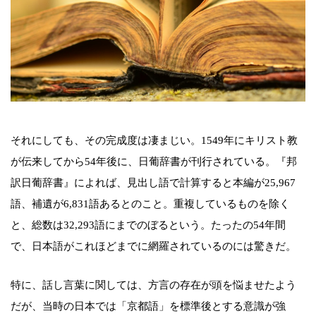
それにしても、その完成度は凄まじい。1549年にキリスト教
が伝来してから54年後に、日葡辞書が刊行されている。『邦
訳日葡辞書』によれば、見出し語で計算すると本編が25,967
語、補遺が6,831語あるとのこと。重複しているものを除く
と、総数は32,293語にまでのぼるという。たったの54年間
で、日本語がこれほどまでに網羅されているのには驚きだ。
特に、話し言葉に関しては、方言の存在が頭を悩ませたよう
だが、当時の日本では「京都語」を標準後とする意識が強