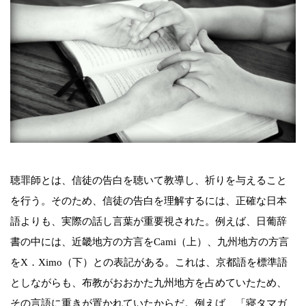
聴罪師とは、信徒の告白を聴いて教導し、祈りを与えること
を行う。そのため、信徒の告白を理解するには、正確な日本
語よりも、実際の話し言葉が重要視された。例えば、日葡辞
書の中には、近畿地方の方言をCami（上）、九州地方の方言
をX．Ximo（下）との表記がある。これは、京都語を標準語
としながらも、布教がおおかた九州地方を占めていたため、
その言語に重きが置かれていたからだ。例えば、「寝タマガ