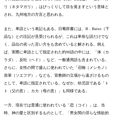
リ（ネタマガリ）」はびっくりして目を覚ますという意味と
され、九州地方の方言と思われる。
また、卑語という表記もある。日葡辞書には、B．Baixo（下
品な）との注記が見受けられるが、これは卑俗な語だけでな
く、品位の劣った言い方をも含めていると解される。例え
ば、実際に卑語として指定された約90語の中には、「体（カ
ラダ）、反吐（ヘド）」など、一般通用語も含まれている。
さらに、女性の間で盛んに使われていた「召物（メシモノ）
添筆（ソエフデ）」なども、宣教師の立場から遠ざけるもの
として、卑語に指定されている。なぜか、幼児語である「ト
ト（父の意）、カカ（母の意）」も同様である。
一方、現在では普通に使われている「恋（コイ）」は、当
時、神の愛と区別するものとして、「男女間の淫らな情欲的