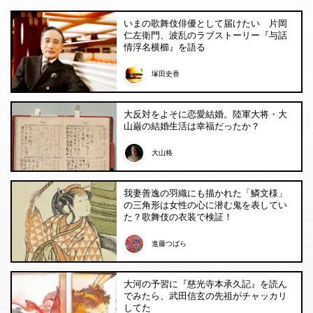
いまの歌舞伎俳優として届けたい 片岡
仁左衛門、波乱のラブストーリー『与話
情浮名横櫛』を語る
塚田史香
大反対をよそに恋愛結婚。陸軍大将・大
山巌の結婚生活は幸福だったか？
大山格
我妻善逸の羽織にも描かれた「鱗文様」
の三角形は女性の心に潜む鬼を表してい
た？歌舞伎の衣装で検証！
進藤つばら
大河の予習に『慈光寺本承久記』を読ん
でみたら、武田信玄の先祖がチャッカリ
してた