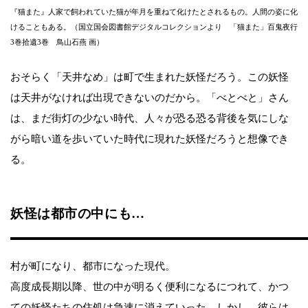
『猫また』人家で飼われていた猫が年月を重ねて化けたとされるもの。人間の姿に化
けることもある。（国立国会図書館デジタルコレクションより 「猫また」百鬼夜行
3巻拾遺3巻 鳥山石燕 画）
おそらく「天井なめ」は町で生まれた妖怪だろう。この妖怪
は天井がなければ出現できないのだから。「べとべと」さん
は、まだ街灯の少ない時代、人々が恐る恐る背後を気にしな
がら暗い道を歩いていた時代に現れた妖怪だろうと想像でき
る。
妖怪は都市の中にも…
村が町になり、都市になった現代。
高度成長期以降、世の中が明るく便利になるにつれて、かつ
ての妖怪たちの住処は急速に消えていった。しかし、彼らは