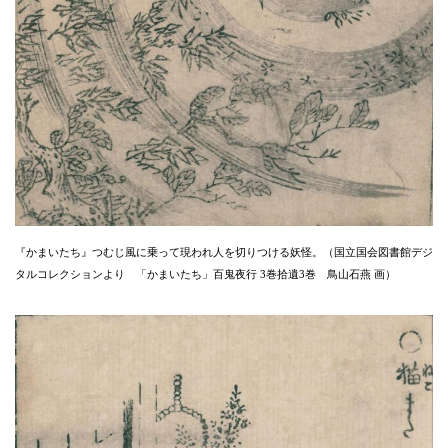
『かまいたち』つむじ風に乗って現われ人を切りつける妖怪。（国立国会図書館デジ
タルコレクションより 「かまいたち」百鬼夜行 3巻拾遺3巻 鳥山石燕 画）