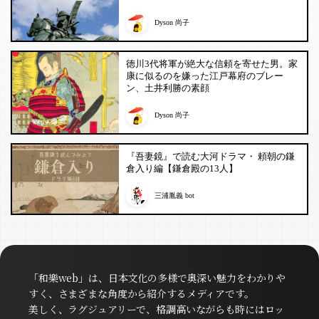
Dyson 尚子
徳川3代将軍が絶大な信頼を寄せた男。家
康に似るのを嫌った江戸幕府のブレー
ン、土井利勝の素顔
Dyson 尚子
『吾妻鏡』で読む大河ドラマ・ 頼朝の鎌
倉入り編【鎌倉殿の13人】
三浦胤義 bot
「和樂web」は、日本文化の多様で奥深い魅力をわかりや
すく、さまざまな角度から紹介するメディアです。
美しく、ラグジュアリーで、格調高いながらも時にはロッ