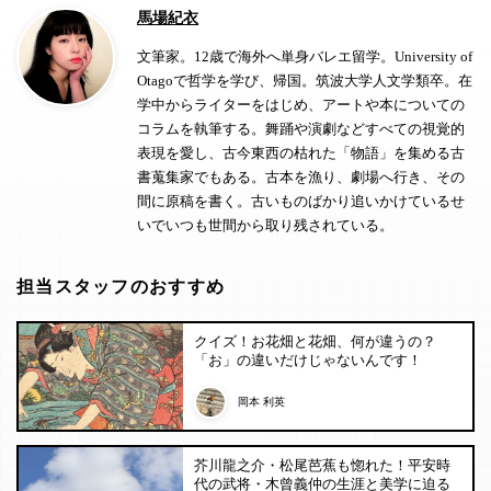
馬場紀衣
文筆家。12歳で海外へ単身バレエ留学。University of
Otagoで哲学を学び、帰国。筑波大学人文学類卒。在
学中からライターをはじめ、アートや本についての
コラムを執筆する。舞踊や演劇などすべての視覚的
表現を愛し、古今東西の枯れた「物語」を集める古
書蒐集家でもある。古本を漁り、劇場へ行き、その
間に原稿を書く。古いものばかり追いかけているせ
いでいつも世間から取り残されている。
担当スタッフのおすすめ
クイズ！お花畑と花畑、何が違うの？
「お」の違いだけじゃないんです！
岡本 利英
芥川龍之介・松尾芭蕉も惚れた！平安時
代の武将・木曾義仲の生涯と美学に迫る