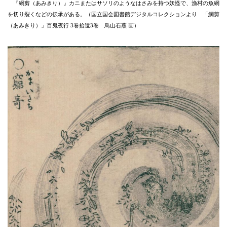
『網剪（あみきり）』カニまたはサソリのようなはさみを持つ妖怪で、漁村の魚網
を切り裂くなどの伝承がある。（国立国会図書館デジタルコレクションより 「網剪
（あみきり）」百鬼夜行 3巻拾遺3巻 鳥山石燕 画）