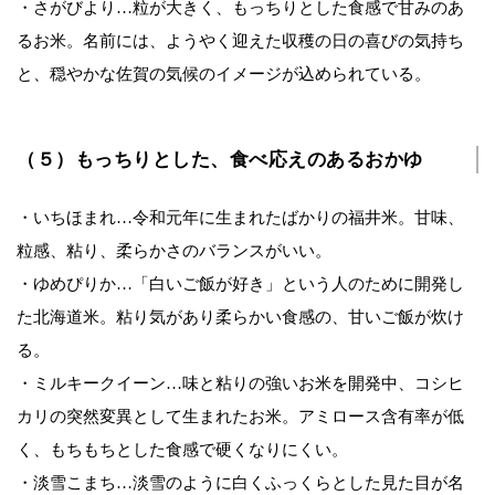
・さがびより…粒が大きく、もっちりとした食感で甘みのあ
るお米。名前には、ようやく迎えた収穫の日の喜びの気持ち
と、穏やかな佐賀の気候のイメージが込められている。
（５）もっちりとした、食べ応えのあるおかゆ
・いちほまれ…令和元年に生まれたばかりの福井米。甘味、
粒感、粘り、柔らかさのバランスがいい。
・ゆめぴりか…「白いご飯が好き」という人のために開発し
た北海道米。粘り気があり柔らかい食感の、甘いご飯が炊け
る。
・ミルキークイーン…味と粘りの強いお米を開発中、コシヒ
カリの突然変異として生まれたお米。アミロース含有率が低
く、もちもちとした食感で硬くなりにくい。
・淡雪こまち…淡雪のように白くふっくらとした見た目が名