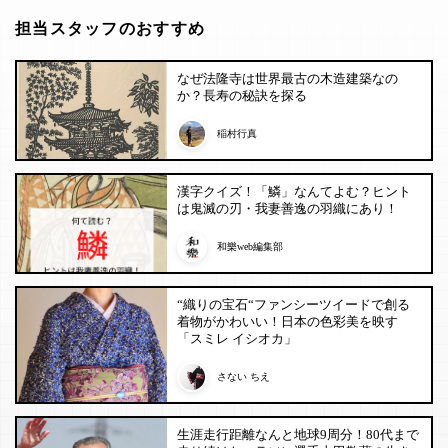
担当スタッフのおすすめ
なぜ法隆寺は世界最古の木造建築なの
か？長寿の秘訣を探る
稲村行真
漢字クイズ！「鱗」なんてよむ？ヒント
は鬼滅の刃・我妻善逸の羽織にあり！
和樂web編集部
“織りの宝石“ファンシーツイードで創る
着物がかわいい！日本の色彩美を映す
「スミレ イシオカ」
さない ちえ
生涯走行距離なんと地球9周分！80代まで