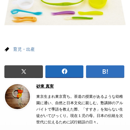
育児・出産
砂東 真実
東京生まれ東京育ち。茶道の授業があるような幼稚
園に通い、自然と日本文化に親しむ。塾講師のアル
バイトで季語を教えた際、「すすき」を知らない生
徒がいてびっくり。現在１児の母。日本の伝統を次
世代に伝えるために試行錯誤の日々。