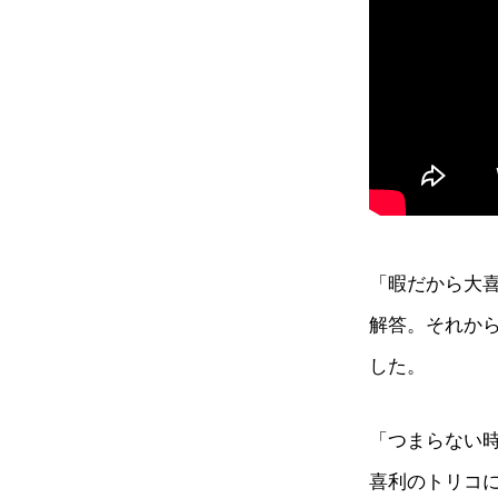
「暇だから大
解答。それか
した。
「つまらない
喜利のトリコ