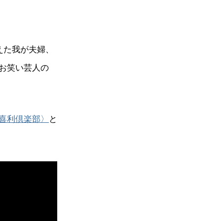
えた我が夫婦、
お笑い芸人の
喜利倶楽部〉
と