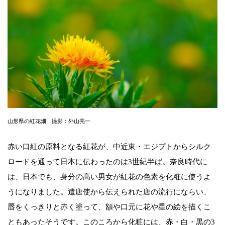
山形県の紅花畑 撮影：外山亮一
赤い口紅の原料となる紅花が、中近東・エジプトからシルク
ロードを通って日本に伝わったのは3世紀半ば。奈良時代に
は、日本でも、身分の高い男女が紅花の色素を化粧に使うよ
うになりました。遣唐使から伝えられた唐の流行にならい、
唇をくっきりと赤く塗って、額や口元に花や星の絵を描くこ
ともあったそうです。このころから化粧には、赤・白・黒の3