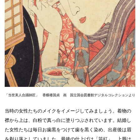
「当世美人合踊師匠」 香蝶楼国貞 画 国立国会図書館デジタルコレクションより
当時の女性たちのメイクをイメージしてみましょう。着物の
襟から上は、白粉で真っ白に塗りつぶされています。結婚し
た女性たちは毎日お歯黒をつけて歯を黒く染め、出産後は眉
を剃り落としていました。最後の仕上げは「笹紅」。上唇は