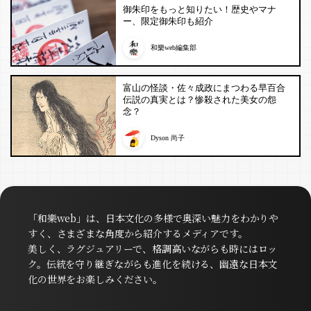
御朱印をもっと知りたい！歴史やマナ
ー、限定御朱印も紹介
和樂web編集部
富山の怪談・佐々成政にまつわる早百合
伝説の真実とは？惨殺された美女の怨
念？
Dyson 尚子
「和樂web」は、日本文化の多様で奥深い魅力をわかりや
すく、さまざまな角度から紹介するメディアです。
美しく、ラグジュアリーで、格調高いながらも時にはロッ
ク。伝統を守り継ぎながらも進化を続ける、幽遠な日本文
化の世界をお楽しみください。