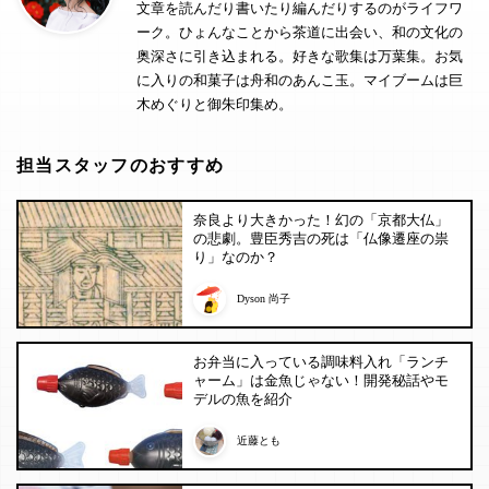
文章を読んだり書いたり編んだりするのがライフワ
ーク。ひょんなことから茶道に出会い、和の文化の
奥深さに引き込まれる。好きな歌集は万葉集。お気
に入りの和菓子は舟和のあんこ玉。マイブームは巨
木めぐりと御朱印集め。
担当スタッフのおすすめ
奈良より大きかった！幻の「京都大仏」
の悲劇。豊臣秀吉の死は「仏像遷座の祟
り」なのか？
Dyson 尚子
お弁当に入っている調味料入れ「ランチ
ャーム」は金魚じゃない！開発秘話やモ
デルの魚を紹介
近藤とも