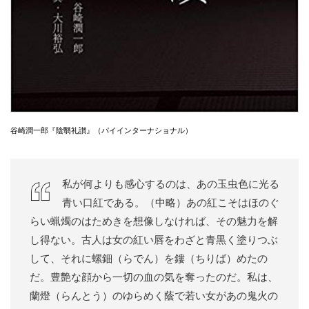
谷崎潤一郎『陰翳礼讃』（パイインターナショナル）
私が何よりも感心するのは、あの玉虫色に光る
青い口紅である。（中略）あの紅こそはほのぐ
らい蝋燭のはためきを想像しなければ、その魅力を解
し得ない。古人は女の紅い唇をわざと青黒く塗りつぶ
して、それに螺鈿（らでん）を鏤（ちりば）めたの
だ。豊艶な顔から一切の血の気を奪ったのだ。私は、
蘭燈（らんとう）のゆらめく蔭で若い女があの鬼火の