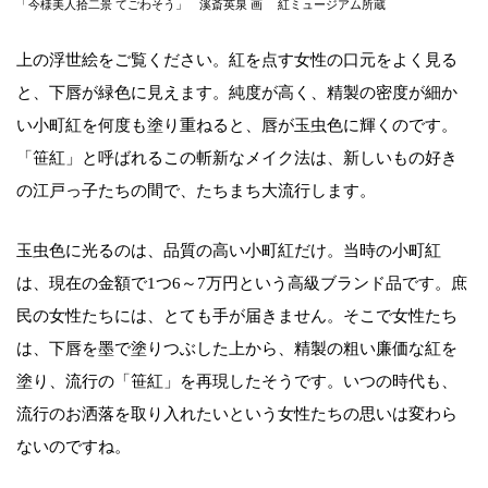
「今様美人拾二景 てごわそう」 溪斎英泉 画 紅ミュージアム所蔵
上の浮世絵をご覧ください。紅を点す女性の口元をよく見る
と、下唇が緑色に見えます。純度が高く、精製の密度が細か
い小町紅を何度も塗り重ねると、唇が玉虫色に輝くのです。
「笹紅」と呼ばれるこの斬新なメイク法は、新しいもの好き
の江戸っ子たちの間で、たちまち大流行します。
玉虫色に光るのは、品質の高い小町紅だけ。当時の小町紅
は、現在の金額で1つ6～7万円という高級ブランド品です。庶
民の女性たちには、とても手が届きません。そこで女性たち
は、下唇を墨で塗りつぶした上から、精製の粗い廉価な紅を
塗り、流行の「笹紅」を再現したそうです。いつの時代も、
流行のお洒落を取り入れたいという女性たちの思いは変わら
ないのですね。