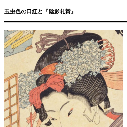
玉虫色の口紅と『陰影礼賛』