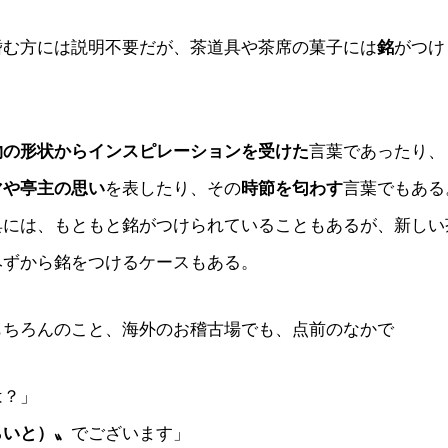
嗜む方には説明不要だが、茶道具や茶席の菓子には
銘
がつけ
物の形状からインスピレーションを受けた
言葉であったり、
マや亭主の思い
を表したり、その
時節を匂わす
言葉でもある
具には、もともと銘がつけられていることもあるが、新しい
みずから銘をつけるケースもある。
もちろんのこと、海外のお稽古場でも、点前のなかで
は？」
らいと）〟
でございます」