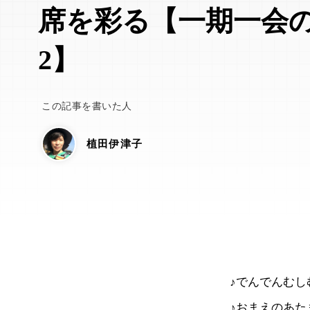
席を彩る【一期一会
2】
この記事を書いた人
植田伊津子
♪でんでんむし
♪おまえのあた