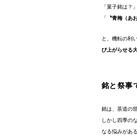
「菓子銘は？
「
〝青梅（あ
と、機転の利
び上がらせる
銘と祭事
銘は、茶道の
しかし四季の
なる悩みがあ