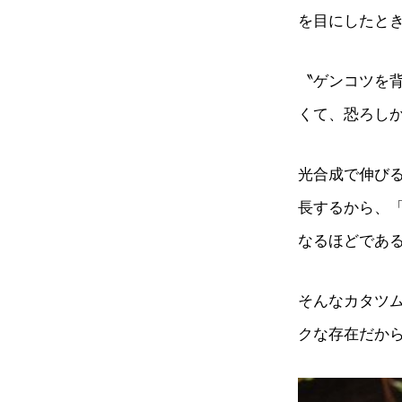
を目にしたと
〝ゲンコツを
くて、恐ろし
光合成で伸び
長するから、
なるほどであ
そんなカタツ
クな存在だか