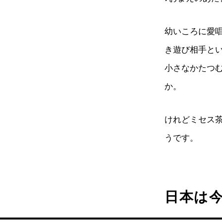
幼いころに愛
き遊び相手と
小さなかたつ
か。
けれどミセス
うです。
日本は