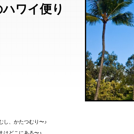
のハワイ便り
むし、かたつむり〜♪
まはどこにある〜♪