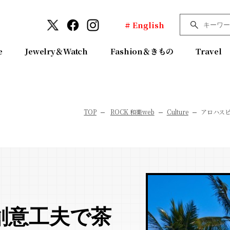
# English
e
Jewelry＆Watch
Fashion＆きもの
Travel
TOP
ROCK 和樂web
Culture
アロハス
創意工夫で茶