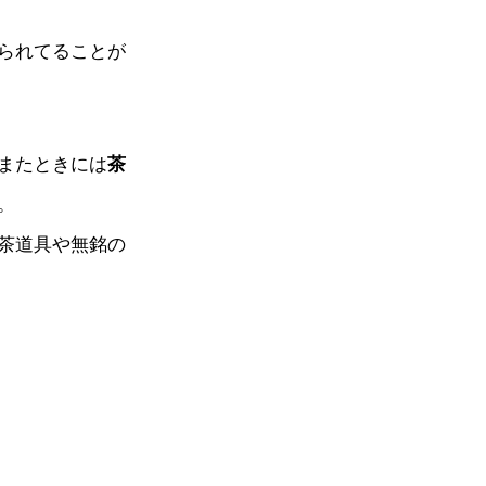
られてることが
またときには
茶
。
茶道具や無銘の