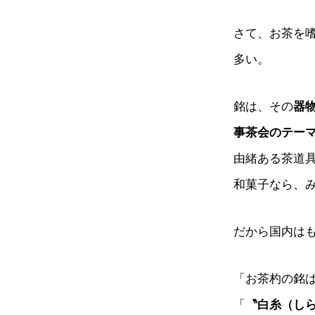
さて、お茶を
多い。
銘は、その
器
事茶会のテー
由緒ある茶道
和菓子なら、
だから国内は
「お茶杓の銘
「
〝白糸（し