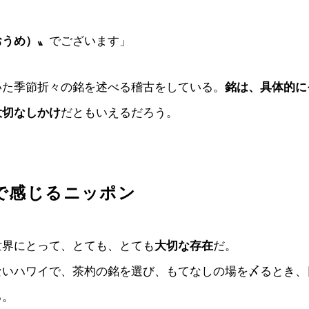
」
おうめ）〟
でございます」
いた季節折々の銘を述べる稽古をしている。
銘は、具体的に
大切なしかけ
だともいえるだろう。
で感じるニッポン
世界にとって、とても、とても
大切な存在
だ。
ないハワイで、茶杓の銘を選び、もてなしの場を〆るとき、
る。