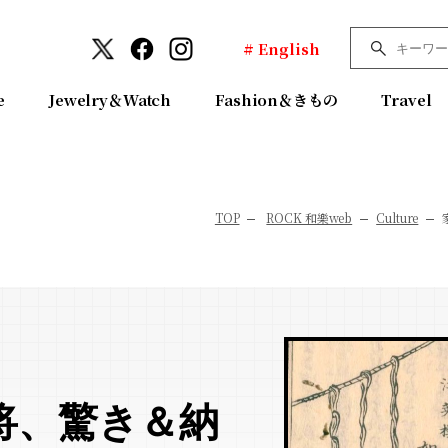
# English
e
Jewelry＆Watch
Fashion＆きもの
Travel
TOP
ROCK 和樂web
Culture
将、驚き＆納