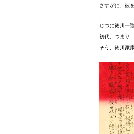
さすがに、彼
じつに徳川一強
初代、つまり
そう、徳川家