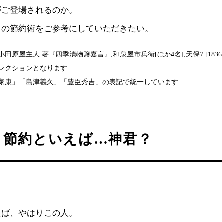
がご登場されるのか。
きの節約術をご参考にしていただきたい。
田原屋主人 著『四季漬物鹽嘉言』,和泉屋市兵衛[ほか4名],天保7 [183
レクションとなります
家康」「島津義久」「豊臣秀吉」の表記で統一しています
り節約といえば…神君？
。
えば、やはりこの人。