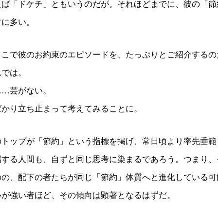
えば「ドケチ」ともいうのだが。それほどまでに、彼の「節
常に多い。
ここで彼のお約束のエピソードを、たっぷりとご紹介するの
れでは。
……芸がない。
ばかり立ち止まって考えてみることに。
のトップが「節約」という指標を掲げ、常日頃より率先垂範
属する人間も、自ずと同じ思考に染まるであろう。つまり、
のの、配下の者たちが同じ「節約」体質へと進化している可
心が強い者ほど、その傾向は顕著となるはずだ。