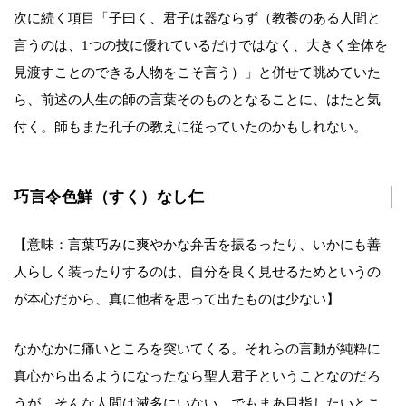
次に続く項目「子曰く、君子は器ならず（教養のある人間と
言うのは、1つの技に優れているだけではなく、大きく全体を
見渡すことのできる人物をこそ言う）」と併せて眺めていた
ら、前述の人生の師の言葉そのものとなることに、はたと気
付く。師もまた孔子の教えに従っていたのかもしれない。
巧言令色鮮（すく）なし仁
【意味：言葉巧みに爽やかな弁舌を振るったり、いかにも善
人らしく装ったりするのは、自分を良く見せるためというの
が本心だから、真に他者を思って出たものは少ない】
なかなかに痛いところを突いてくる。それらの言動が純粋に
真心から出るようになったなら聖人君子ということなのだろ
うが、そんな人間は滅多にいない。でもまあ目指したいとこ