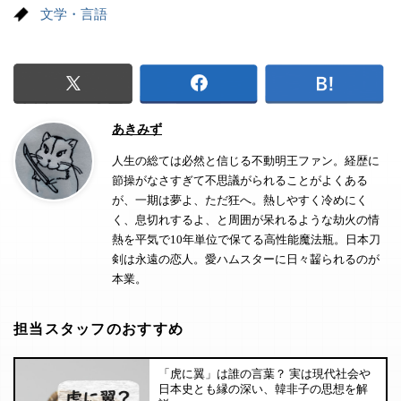
文学・言語
あきみず
人生の総ては必然と信じる不動明王ファン。経歴に
節操がなさすぎて不思議がられることがよくある
が、一期は夢よ、ただ狂へ。熱しやすく冷めにく
く、息切れするよ、と周囲が呆れるような劫火の情
熱を平気で10年単位で保てる高性能魔法瓶。日本刀
剣は永遠の恋人。愛ハムスターに日々齧られるのが
本業。
担当スタッフのおすすめ
「虎に翼」は誰の言葉？ 実は現代社会や
日本史とも縁の深い、韓非子の思想を解