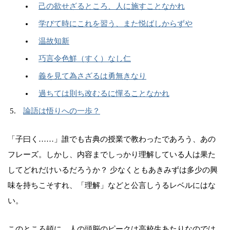
己の欲せざるところ、人に施すことなかれ
学びて時にこれを習う、また悦ばしからずや
温故知新
巧言令色鮮（すく）なし仁
義を見て為さざるは勇無きなり
過ちては則ち改むるに憚ることなかれ
論語は悟りへの一歩？
「子曰く……」誰でも古典の授業で教わったであろう、あの
フレーズ。しかし、内容までしっかり理解している人は果た
してどれだけいるだろうか？ 少なくともあきみずは多少の興
味を持ちこそすれ、「理解」などと公言しうるレベルにはな
い。
このところ頓に、人の頭脳のピークは高校生あたりなのでは