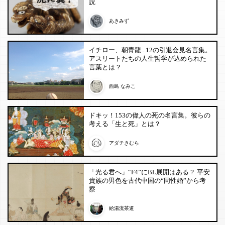
説
あきみず
イチロー、朝青龍...12の引退会見名言集。
アスリートたちの人生哲学が込められた
言葉とは？
西島 なみこ
ドキッ！153の偉人の死の名言集。彼らの
考える「生と死」とは？
アダチきむら
「光る君へ」“F4”にBL展開はある？ 平安
貴族の男色を古代中国の“同性婚”から考
察
給湯流茶道