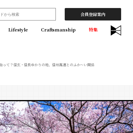
会員登録案内
Lifestyle
Craftsmanship
特集
由って？信玄・信長ゆかりの地、信州高遠とのふか～い関係