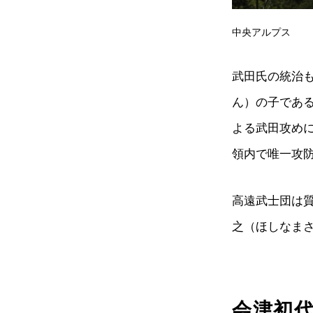
中央アルプス
武田氏の統治
ん）の子であ
よる武田攻め
領内で唯一攻
高遠武士団は
之（ほしなま
会津初