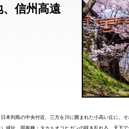
地、信州高遠
。日本列島の中央付近、三方を川に囲まれた小高い丘に、そ
お）城址、固有種・タカトオコヒガンの咲き乱れる、天下で