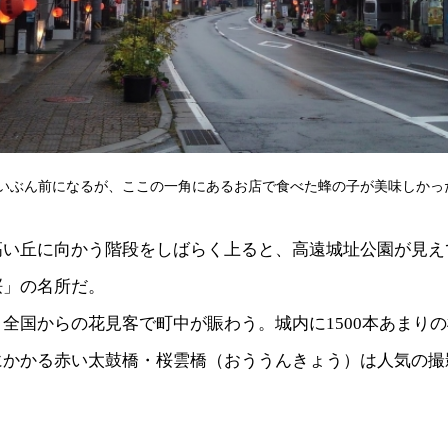
いぶん前になるが、ここの一角にあるお店で食べた蜂の子が美味しかっ
高い丘に向かう階段をしばらく上ると、高遠城址公園が見え
桜」の名所だ。
全国からの花見客で町中が賑わう。城内に1500本あまり
にかかる赤い太鼓橋・桜雲橋（おううんきょう）は人気の撮