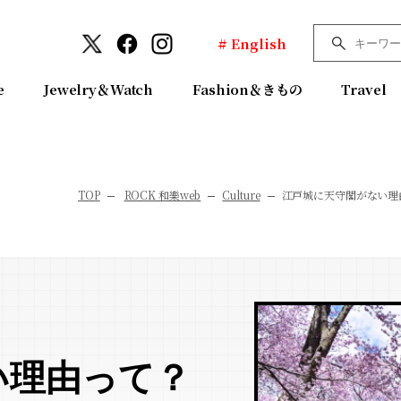
# English
e
Jewelry＆Watch
Fashion＆きもの
Travel
TOP
ROCK 和樂web
Culture
江戸城に天守閣がない理
い理由って？