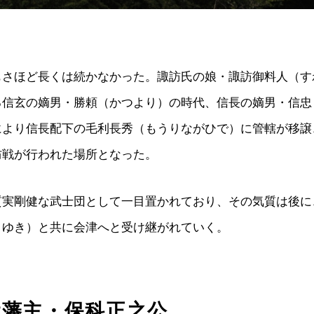
もさほど長くは続かなかった。諏訪氏の娘・諏訪御料人（す
る信玄の嫡男・勝頼（かつより）の時代、信長の嫡男・信忠
により信長配下の毛利長秀（もうりながひで）に管轄が移譲
防戦が行われた場所となった。
質実剛健な武士団として一目置かれており、その気質は後に
さゆき）と共に会津へと受け継がれていく。
代藩主・保科正之公