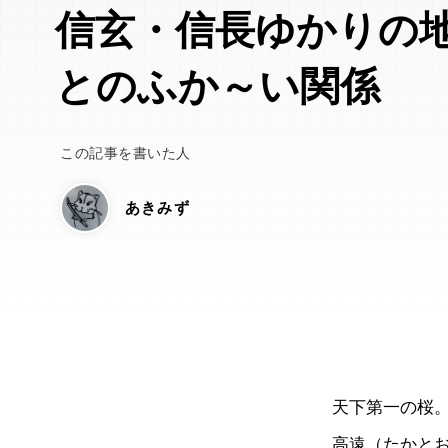
信玄・信長ゆかりの
とのふか～い関係
この記事を書いた人
あきみず
天下第一の桜
高遠（たかと