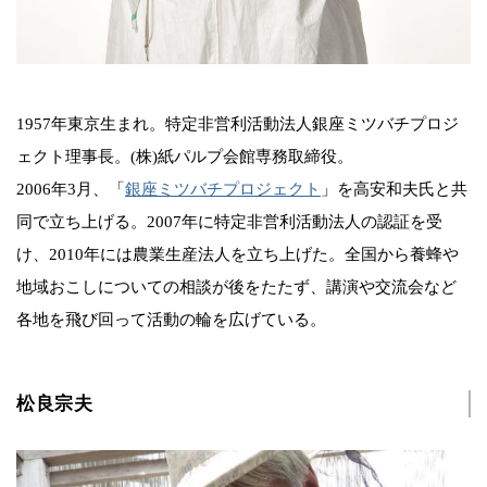
1957年東京生まれ。特定非営利活動法人銀座ミツバチプロジ
ェクト理事長。(株)紙パルプ会館専務取締役。
2006年3月、「
銀座ミツバチプロジェクト
」を高安和夫氏と共
同で立ち上げる。2007年に特定非営利活動法人の認証を受
け、2010年には農業生産法人を立ち上げた。全国から養蜂や
地域おこしについての相談が後をたたず、講演や交流会など
各地を飛び回って活動の輪を広げている。
松良宗夫