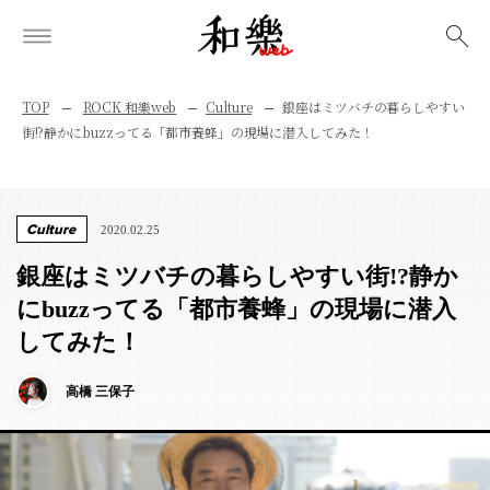
検索
TOP
ROCK 和樂web
Culture
銀座はミツバチの暮らしやすい
街!?静かにbuzzってる「都市養蜂」の現場に潜入してみた！
Culture
2020.02.25
銀座はミツバチの暮らしやすい街!?静か
にbuzzってる「都市養蜂」の現場に潜入
してみた！
高橋 三保子