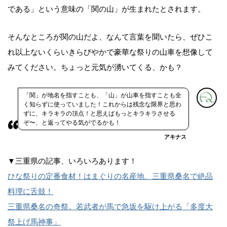
である」という意味の「関の山」が生まれたとされます。
そんなところが関の山だよ、なんて言葉を聞いたら、ぜひこ
れ以上ないくらいきらびやかで豪華な祭りの山車を想像して
みてください。ちょっと元気が湧いてくる、かも？
「関」が地名を指すことも、「山」が山車を指すことも全
く知らずに使っていました！これからは残念な限界と思わ
ずに、キラキラの頂点！と思えばもっとキラキラさせる
ぞ〜、と返ってやる気がでるかも！
アキナス
▼三重県の記事、いろいろあります！
ひな祭りの定番食材！はまぐりの名産地、三重県桑名で絶品
料理に舌鼓！
三重県桑名の奇祭。若武者が馬で急坂を駆け上がる「多度大
祭上げ馬神事」