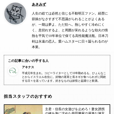
あきみず
人生の総ては必然と信じる不動明王ファン。経歴に
節操がなさすぎて不思議がられることがよくある
が、一期は夢よ、ただ狂へ。熱しやすく冷めにく
く、息切れするよ、と周囲が呆れるような劫火の情
熱を平気で10年単位で保てる高性能魔法瓶。日本刀
剣は永遠の恋人。愛ハムスターに日々齧られるのが
本業。
この記事に合いの手する人
アキナス
平成元年生まれ。コピーライターとして10年勤めるも、ひょんなこ
とからイスラエル在住に。好物の茗荷と長ネギが食べられずに悶絶
する日々を送っています。好きなものは妖怪と盆踊りと飲酒。
担当スタッフのおすすめ
主君・信長の女遊びを止めろ！妻女誘拐
の姥を海に沈めた柴田勝家の過激な諫言