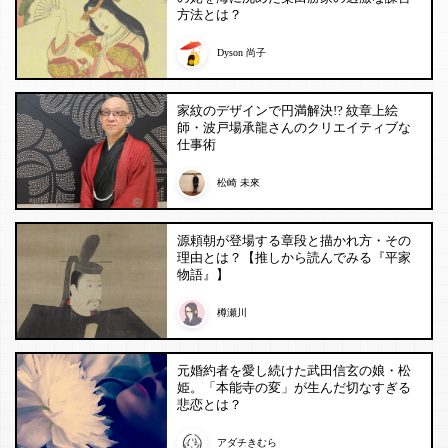
方法とは？
Dyson 尚子
家紋のデザインで円満解決!? 紋章上絵
師・波戸場承龍さんのクリエイティブな
仕事術
松崎 未來
源頼朝が登場する章段と描かれ方・その
理由とは？【推しから読んでみる『平家
物語』】
樽瀬川
元婚約者を愛し続けた武田信玄の娘・松
姫。「本能寺の変」が生んだ切なすぎる
悲恋とは？
アダチきむら