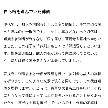
自ら棺を運んでいた葬儀
現代では、故人を病院もしくは自宅で納棺し、車で葬儀会場
へと運ぶのが一般的です。しかし、車などなかった時代は、
遺族や参列者が列をなして棺を運び、菩提寺や墓地へ向かい
ました。この様子を「葬列」もしくは「野辺送り」といいま
す。棺を運ぶ際は、故人の魂が誤って家に戻ってこないよ
う、帰りは違う道を選ぶなど工夫していました。
菩提寺に到着すると僧侶が読経を行い、参列者も故人の冥福
を祈ります。このような光景は現在と同じです。その後は遺
体を埋葬しますが、当時は、将軍や大名も土葬を行い、それ
にともなって藩によっては土葬を強いられることも多くあっ
たため、庶民は土葬を選択していたのです。火葬の定着は、