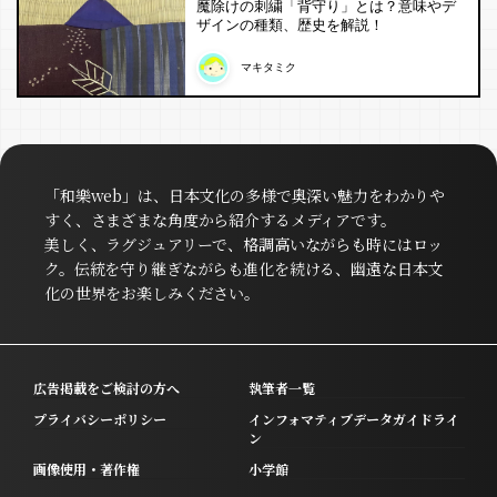
魔除けの刺繍「背守り」とは？意味やデ
ザインの種類、歴史を解説！
マキタミク
「和樂web」は、日本文化の多様で奥深い魅力をわかりや
すく、さまざまな角度から紹介するメディアです。
美しく、ラグジュアリーで、格調高いながらも時にはロッ
ク。伝統を守り継ぎながらも進化を続ける、幽遠な日本文
化の世界をお楽しみください。
広告掲載をご検討の方へ
執筆者一覧
プライバシーポリシー
インフォマティブデータガイドライ
ン
画像使用・著作権
小学館