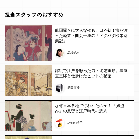
担当スタッフのおすすめ
乱闘騒ぎに大人な夜も。日本初！海を渡
った軽業・曲芸一座の「ドタバタ欧米巡
業記」
馬場紀衣
錦絵で江戸を彩った男・北尾重政。蔦屋
重三郎と仕掛けたヒットの秘密
黒田直美
なぜ日本各地で行われたのか？ 「嫁盗
み」の風習と江戸時代の悲劇
Dyson 尚子