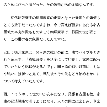
のために作った城だった。その象徴があの金鯱なんです。
——初代尾張藩主の徳川義直の正妻となった春姫との婚儀も
とても派手だったんですよね。今で言えば新居にあたる名古
屋城の本丸御殿もものすごく絢爛豪華で、戦国の世が収ま
り、この世の春の象徴だったんですね。
安田：徳川家康は、関ヶ原の戦いの前に、唐でバイブルとさ
れた帝王学、「貞観政要」を活字にして印刷し、家来に配っ
ていたという記録があるんです。関ヶ原の戦い以前に、もは
や戦いには勝つと見て、戦乱後のその先をどう治めるかにに
ついて考えていたんです。
西川：そうやって世の中が安泰になり、尾張名古屋も徳川家
康の経済戦略で潤うようになり、人々の間には楽しみ、享楽