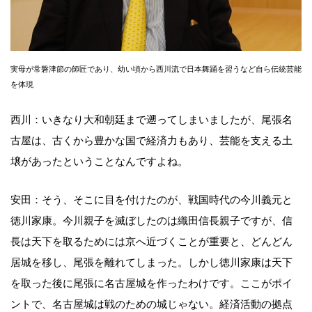
実母が常磐津節の師匠であり、幼い頃から西川流で日本舞踊を習うなど自ら伝統芸能
を体現
西川：いきなり大和朝廷まで遡ってしまいましたが、尾張名
古屋は、古くから豊かな国で経済力もあり、芸能を支える土
壌があったということなんですよね。
安田：そう、そこに目を付けたのが、戦国時代の今川義元と
徳川家康。今川親子を滅ぼしたのは織田信長親子ですが、信
長は天下を取るためには京へ近づくことが重要と、どんどん
居城を移し、尾張を離れてしまった。しかし徳川家康は天下
を取った後に尾張に名古屋城を作ったわけです。ここがポイ
ントで、名古屋城は戦のための城じゃない。経済活動の拠点