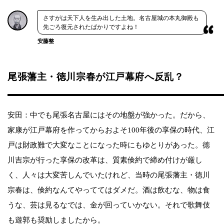
さすがは天下人を生み出した土地。名古屋城の本丸御殿も
先ごろ復元されたばかりですよね！
安藤整
尾張藩主・徳川宗春が江戸幕府へ反乱？
安田：中でも尾張名古屋にはその地盤が強かった。だから、
家康が江戸幕府を作ってからおよそ100年後の享保の時代、江
戸は財政難で大変なことになった時にもゆとりがあった。徳
川吉宗が行った享保の改革は、質素倹約で締め付けが厳し
く、人々は大変苦しんでいたけれど、当時の尾張藩主・徳川
宗春は、倹約なんてやっててはダメだ。酒は飲むな、物は食
うな、芸は見るなでは、金が回っていかない。それで歌舞伎
も遊郭も奨励しましたから。