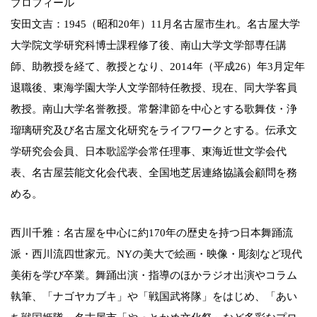
プロフィール
安田文吉：1945（昭和20年）11月名古屋市生れ。名古屋大学
大学院文学研究科博士課程修了後、南山大学文学部専任講
師、助教授を経て、教授となり、2014年（平成26）年3月定年
退職後、東海学園大学人文学部特任教授、現在、同大学客員
教授。南山大学名誉教授。常磐津節を中心とする歌舞伎・浄
瑠璃研究及び名古屋文化研究をライフワークとする。伝承文
学研究会会員、日本歌謡学会常任理事、東海近世文学会代
表、名古屋芸能文化会代表、全国地芝居連絡協議会顧問を務
める。
西川千雅：名古屋を中心に約170年の歴史を持つ日本舞踊流
派・西川流四世家元。NYの美大で絵画・映像・彫刻など現代
美術を学び卒業。舞踊出演・指導のほかラジオ出演やコラム
執筆、「ナゴヤカブキ」や「戦国武将隊」をはじめ、「あい