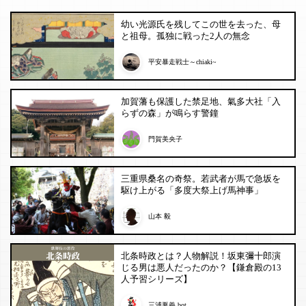
幼い光源氏を残してこの世を去った、母
と祖母。孤独に戦った2人の無念
平安暴走戦士～chiaki~
加賀藩も保護した禁足地、氣多大社「入
らずの森」が鳴らす警鐘
門賀美央子
三重県桑名の奇祭。若武者が馬で急坂を
駆け上がる「多度大祭上げ馬神事」
山本 毅
北条時政とは？人物解説！坂東彌十郎演
じる男は悪人だったのか？【鎌倉殿の13
人予習シリーズ】
三浦胤義 bot