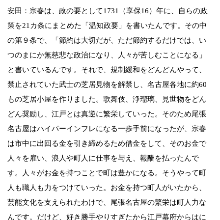
安田：宗春は、政の要として1731（享保16）年に、自らの政
策を21カ条にまとめた「温知政要」を書いたんです。その中
の第９条で、「節約は大切だが、ただ節約するだけでは、い
つのまにか無慈悲な政治になり、人々が苦しむことになる」
と書いているんです。それで、規制緩和をどんどんやって、
禁止されていた武士の芝居見物を解禁し、名古屋各地に約60
もの芝居小屋を作りました。歌舞伎、浄瑠璃、見世物をどん
どん奨励し、江戸とは真逆に繁栄していった。そのため尾張
名古屋はハイパーインフレになる一歩手前になったが、宗春
は市中に出回る金を引き締めるため借金をして、そのお金で
人々を雇い、浪人や町人に仕事を与え、報酬を払ったんで
す。人々がお金を持つことで町は豊かになる。そうやって町
人も職人も力をつけていった。お金を持つ町人がいたから、
芸能文化を支えられたわけで、尾張名古屋の繁栄は町人力な
んです。だけど、好き勝手やりすぎたから江戸幕府からはに