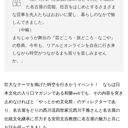
た名古屋の芸能。狂言をはじめとするさまざま
な芸事を先人たちはおおいに愛し、暮らしのなかで愉
しんできました。
（中略）
まちじゅうが舞台の『芸どころ・旅どころ・なごや』
の祭典。今年も、リアルとオンラインを自在に行き来
しながら時空がつながるまち巡りを楽しみません
か。」
壮大なテーマを掲げた時空を行きかうイベント！ ならば日
本文化の入り口マガジンである和樂webでも、その内容を突き
止めなければと「やっとかめ文化祭」のディレクターであ
り、名古屋をどりの西川流四世家元西川千雅さんと名古屋の
伝統文化継承に尽力する安田文吉教授に名古屋の魅力と共に
お話を伺ってきました。