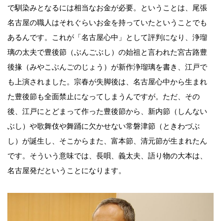
で馴染みとなるには相当なお金が必要。ということは、尾張
名古屋の職人はそれぐらいお金を持っていたということでも
あるんです。これが「名古屋心中」として評判になり、浄瑠
璃の太夫で豊後節（ぶんごぶし）の始祖と言われた宮古路豊
後掾（みやこぶんごのじょう）が新作浄瑠璃を書き、江戸で
も上演されました。宗春が失脚後は、名古屋心中から生まれ
た豊後節も全面禁止になってしまうんですが。ただ、その
後、江戸にとどまって作った豊後節から、新内節（しんない
ぶし）や歌舞伎や舞踊に欠かせない常磐津節（ときわづぶ
し）が誕生し、そこからまた、富本節、清元節が生まれたん
です。そういう意味では、長唄、義太夫、語り物の大本は、
名古屋発だということになります。