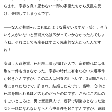
らまれ、宗春を良く思わない一部の家臣たちから反乱を受
け、失脚してしまうんです。
——なんか和樂webにも似たような長がいますが（笑）。そう
いう人がいないと芸能文化は広がっていかなかったんでしょ
うね。それにしても宗春はすごく先進的な人だったんです
ね！
安田：人命尊重、死刑廃止論も掲げた人で、宗春時代には死
刑を一件も出さなかった。宗春の時代に有名な心中未遂事件
が起きたんですが、この二人は宗春の計らいで、3日間さらし
者にされただけで、許され、結婚したんです。当時、心中は
死罪を問われるほどのものだったのにです。さらにこの話の
すごいところは、男は畳屋職人で、遊郭で馴染みとなった遊
女と一緒になれないならと心中事件を起こすんですが、遊郭