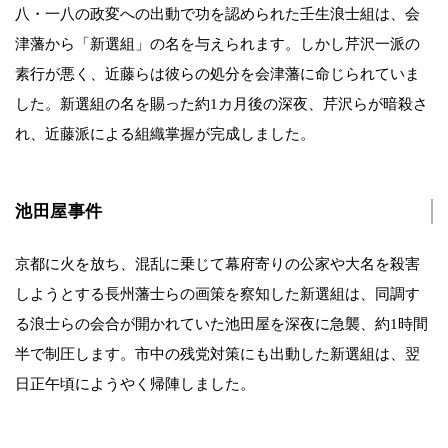
八・一八の政変への出動で功を認められた壬生浪士組は、会
津藩から「新選組」の名を与えられます。しかし芹沢一派の
素行が悪く、近藤らは彼らの処分を会津藩に命じられていま
した。新選組の名を賜った約1カ月後の深夜、芹沢らが暗殺さ
れ、近藤派による組織掌握が完成しました。
池田屋事件
京都に火を放ち、混乱に乗じて幕府寄りの公家や大名を殺害
しようとする長州藩士らの画策を察知した新選組は、同調す
る浪士らの会合が開かれていた池田屋を深夜に急襲、約1時間
半で制圧します。市中の残党対策にも出動した新選組は、翌
日正午頃にようやく帰陣しました。