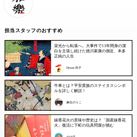
担当スタッフのおすすめ
栄光から転落へ。大事件で13年間身の潔
白を主張し続けた徳川家康の側近、本多
正純の人生
Dyson 尚子
牛車とは？平安貴族のステイタスシンボ
ルを詳しく解説！
麻生のりこ
線香花火の意味や歴史は？「国産線香花
火」復活に下町の玩具問屋が挑む
のび子