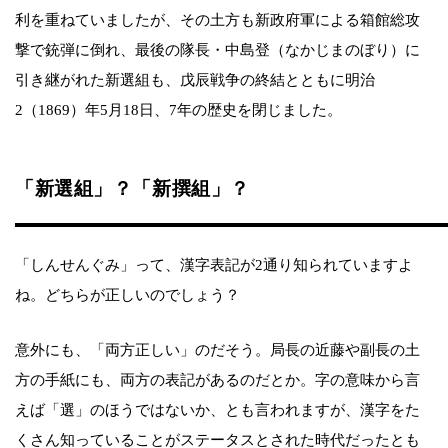
利を重ねていましたが、その土方も新政府軍による箱館総攻
撃で銃弾に倒れ、最後の隊長・中島登（なかじまのぼり）に
引き継がれた新選組も、戊辰戦争の終結とともに明治
2（1869）年5月18日、7年の歴史を閉じました。
「新選組」？「新撰組」？
「しんせんぐみ」って、漢字表記が2通り知られていますよ
ね。どちらが正しいのでしょう？
意外にも、「両方正しい」のだそう。局長の近藤や副長の土
方の手紙にも、両方の表記があるのだとか。字の意味から言
えば「選」のほうではないか、とも言われますが、漢字をた
くさん知っていることがステータスとされた時代だったとも