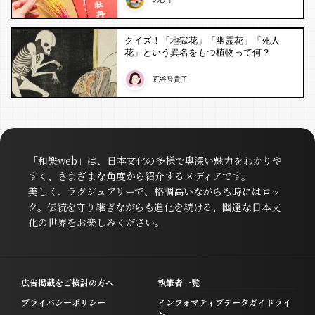
クイズ！「地獄花」「幽霊花」「死人
花」という異名をもつ植物って何？
瓦谷登貴子
「和樂web」は、日本文化の多様で奥深い魅力をわかりや
すく、さまざまな角度から紹介するメディアです。
美しく、ラグジュアリーで、格調高いながらも時にはロッ
ク。伝統を守り継ぎながらも進化を続ける、幽遠な日本文
化の世界をお楽しみください。
広告掲載をご検討の方へ
執筆者一覧
プライバシーポリシー
インフォマティブデータガイドライ
ン