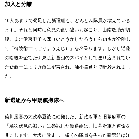
加入と分離
10人あまりで発足した新選組も、どんどん隊員が増えていき
ます。それと同時に意見の食い違いも起こり、山南敬助が切
腹、また伊東甲子太郎（いとうかしたろう）ら14名が分離し
て「御陵衛士（ごりょうえじ）」を名乗ります。しかし近藤
の暗殺を企てた伊東は新選組のスパイとして送り込まれてい
た斎藤一により近藤に密告され、油小路通りで暗殺されまし
た。
新選組から甲陽鎮撫隊へ
徳川慶喜の大政奉還後に勃発した、新政府軍と旧幕府軍の
「鳥羽伏見の戦い」に参戦した新選組は、旧幕府軍と運命を
共にします。大坂に敗走し、多くの隊員を失った新選組は洋