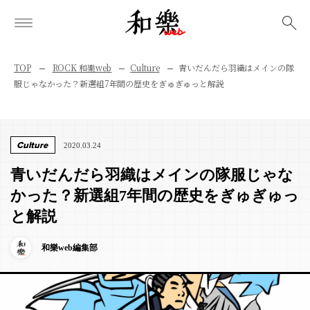
検索
TOP
ROCK 和樂web
Culture
青いだんだら羽織はメインの隊
服じゃなかった？新選組7年間の歴史をぎゅぎゅっと解説
Culture
2020.03.24
青いだんだら羽織はメインの隊服じゃな
かった？新選組7年間の歴史をぎゅぎゅっ
と解説
和樂web編集部