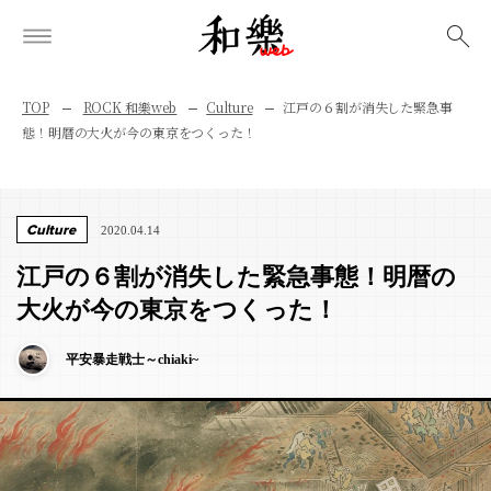
検索
TOP
ROCK 和樂web
Culture
江戸の６割が消失した緊急事
態！明暦の大火が今の東京をつくった！
Culture
2020.04.14
江戸の６割が消失した緊急事態！明暦の
大火が今の東京をつくった！
平安暴走戦士～chiaki~