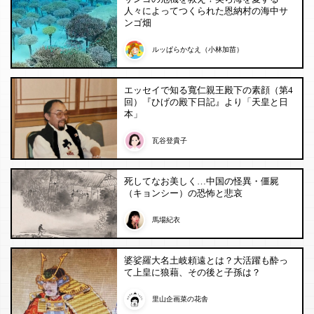
人々によってつくられた恩納村の海中サ
ンゴ畑
ルッぱらかなえ（小林加苗）
エッセイで知る寬仁親王殿下の素顔（第4
回）『ひげの殿下日記』より「天皇と日
本」
瓦谷登貴子
死してなお美しく…中国の怪異・僵屍
（キョンシー）の恐怖と悲哀
馬場紀衣
婆娑羅大名土岐頼遠とは？大活躍も酔っ
て上皇に狼藉、その後と子孫は？
里山企画菜の花舎