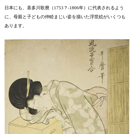
日本にも、喜多川歌麿（1753？-1806年）に代表されるよう
に、母親と子どもの仲睦まじい姿を描いた浮世絵がいくつも
あります。