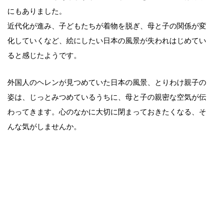
にもありました。
近代化が進み、子どもたちが着物を脱ぎ、母と子の関係が変
化していくなど、絵にしたい日本の風景が失われはじめてい
ると感じたようです。
外国人のヘレンが見つめていた日本の風景、とりわけ親子の
姿は、じっとみつめているうちに、母と子の親密な空気が伝
わってきます。心のなかに大切に閉まっておきたくなる、そ
んな気がしませんか。