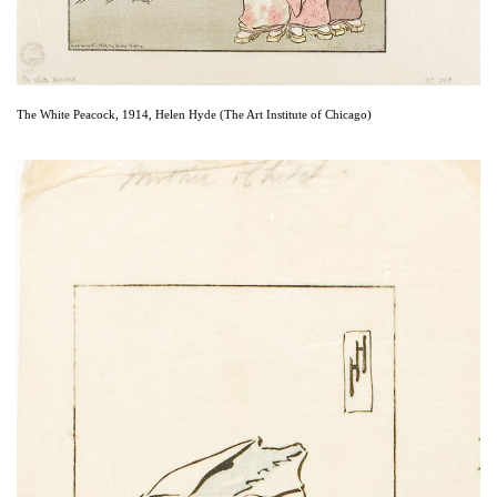
The White Peacock, 1914, Helen Hyde (The Art Institute of Chicago)