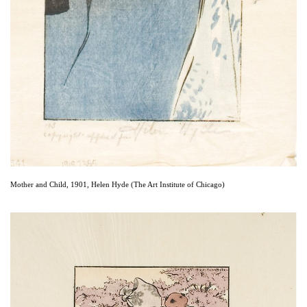
Mother and Child, 1901, Helen Hyde (The Art Institute of Chicago)