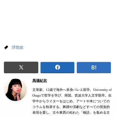
浮世絵
馬場紀衣
文筆家。12歳で海外へ単身バレエ留学。University of
Otagoで哲学を学び、帰国。筑波大学人文学類卒。在
学中からライターをはじめ、アートや本についての
コラムを執筆する。舞踊や演劇などすべての視覚的
表現を愛し、古今東西の枯れた「物語」を集める古