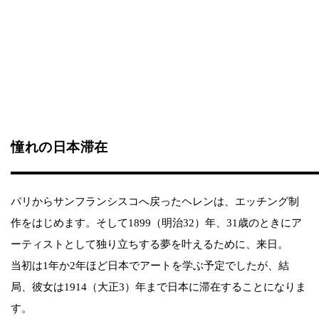
憧れの日本滞在
パリからサンフランシスコへ戻ったヘレンは、エッチング制
作をはじめます。そして1899（明治32）年、31歳のときにア
ーティストとして独り立ちする夢を叶えるために、来日。
当初は1年か2年ほど日本でアートを学ぶ予定でしたが、結
局、彼女は1914（大正3）年まで日本に滞在することになりま
す。