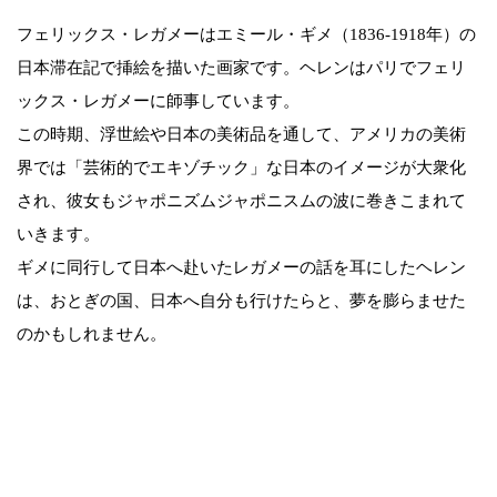
フェリックス・レガメーはエミール・ギメ（1836-1918年）の
日本滞在記で挿絵を描いた画家です。ヘレンはパリでフェリ
ックス・レガメーに師事しています。
この時期、浮世絵や日本の美術品を通して、アメリカの美術
界では「芸術的でエキゾチック」な日本のイメージが大衆化
され、彼女もジャポニズムジャポニスムの波に巻きこまれて
いきます。
ギメに同行して日本へ赴いたレガメーの話を耳にしたヘレン
は、おとぎの国、日本へ自分も行けたらと、夢を膨らませた
のかもしれません。