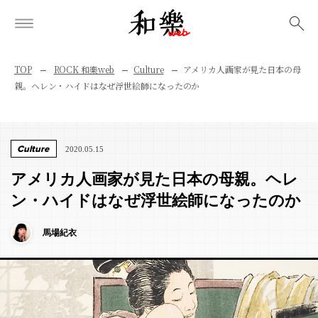
検索
TOP
ROCK 和樂web
Culture
アメリカ人画家が見た日本の母
親。ヘレン・ハイドはなぜ浮世絵師になったのか
Culture
2020.05.15
アメリカ人画家が見た日本の母親。ヘレ
ン・ハイドはなぜ浮世絵師になったのか
馬場紀衣