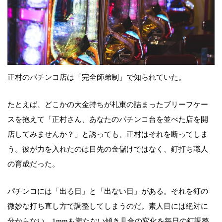
正村のパチンコ店は「完全師弟制」で知られていた。
たとえば、どこかの大金持ちが札束の詰まったブリーフケー
スを抱えて「正村さん、あなたのパチンコ台を並べた店を開
店してみませんか？」と誘っても、正村はそれを断ってしま
う。彼が力を入れたのは目先の金儲けではなく、釘打ち職人
の育成だった。
パチンコには「出る日」と「出ない日」がある。それを釘の
微妙な打ち直し方で調整してしまうのだ。素人目には絶対に
分からない、1mmも満たない傾き具合の変化を毎日の釘調整