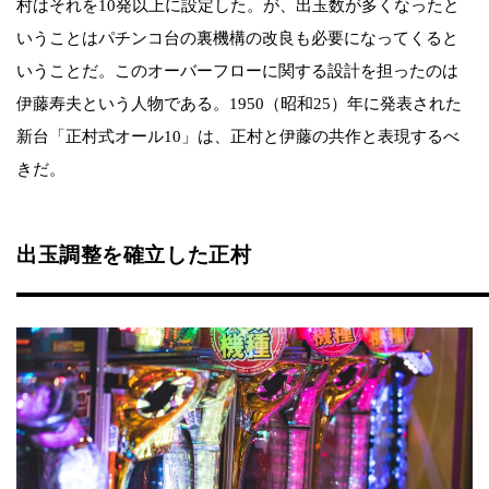
村はそれを10発以上に設定した。が、出玉数が多くなったと
いうことはパチンコ台の裏機構の改良も必要になってくると
いうことだ。このオーバーフローに関する設計を担ったのは
伊藤寿夫という人物である。1950（昭和25）年に発表された
新台「正村式オール10」は、正村と伊藤の共作と表現するべ
きだ。
出玉調整を確立した正村