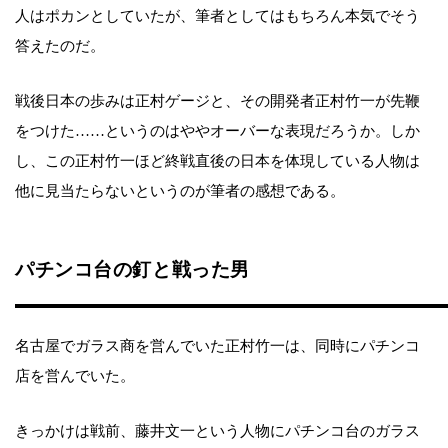
人はポカンとしていたが、筆者としてはもちろん本気でそう
答えたのだ。
戦後日本の歩みは正村ゲージと、その開発者正村竹一が先鞭
をつけた……というのはややオーバーな表現だろうか。しか
し、この正村竹一ほど終戦直後の日本を体現している人物は
他に見当たらないというのが筆者の感想である。
パチンコ台の釘と戦った男
名古屋でガラス商を営んでいた正村竹一は、同時にパチンコ
店を営んでいた。
きっかけは戦前、藤井文一という人物にパチンコ台のガラス