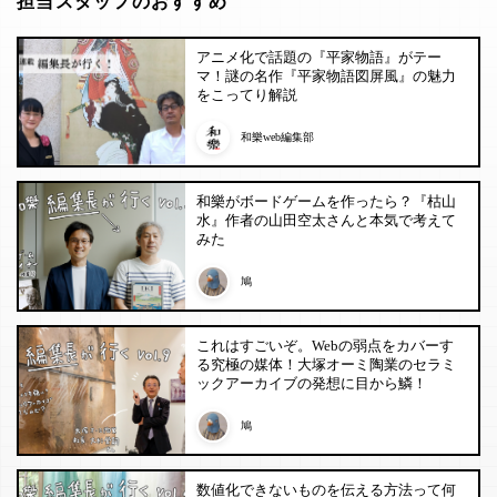
担当スタッフのおすすめ
アニメ化で話題の『平家物語』がテー
マ！謎の名作『平家物語図屏風』の魅力
をこってり解説
和樂web編集部
和樂がボードゲームを作ったら？『枯山
水』作者の山田空太さんと本気で考えて
みた
鳩
これはすごいぞ。Webの弱点をカバーす
る究極の媒体！大塚オーミ陶業のセラミ
ックアーカイブの発想に目から鱗！
鳩
数値化できないものを伝える方法って何