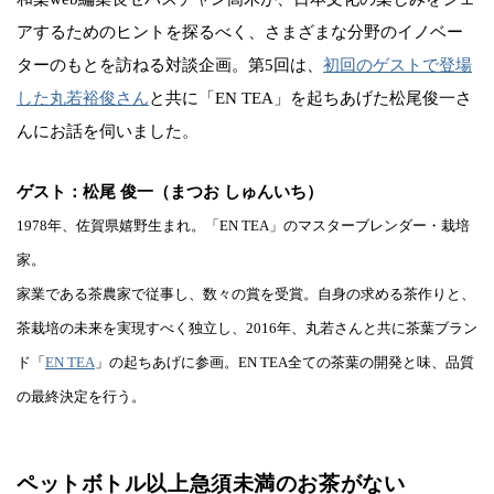
アするためのヒントを探るべく、さまざまな分野のイノベー
ターのもとを訪ねる対談企画。第5回は、
初回のゲストで登場
した丸若裕俊さん
と共に「EN TEA」を起ちあげた松尾俊一さ
んにお話を伺いました。
ゲスト：松尾 俊一（まつお しゅんいち）
1978年、佐賀県嬉野生まれ。「EN TEA」のマスターブレンダー・栽培
家。
家業である茶農家で従事し、数々の賞を受賞。自身の求める茶作りと、
茶栽培の未来を実現すべく独立し、2016年、丸若さんと共に茶葉ブラン
ド「
EN TEA
」の起ちあげに参画。EN TEA全ての茶葉の開発と味、品質
の最終決定を行う。
ペットボトル以上急須未満のお茶がない