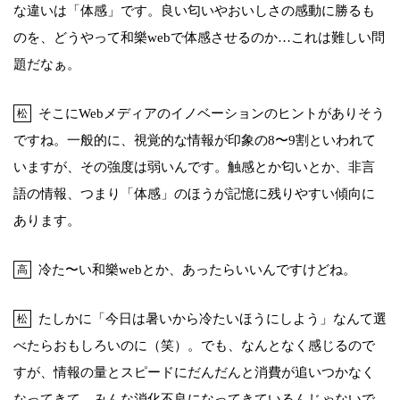
な違いは「体感」です。良い匂いやおいしさの感動に勝るも
のを、どうやって和樂webで体感させるのか…これは難しい問
題だなぁ。
そこにWebメディアのイノベーションのヒントがありそう
松
ですね。一般的に、視覚的な情報が印象の8〜9割といわれて
いますが、その強度は弱いんです。触感とか匂いとか、非言
語の情報、つまり「体感」のほうが記憶に残りやすい傾向に
あります。
冷た〜い和樂webとか、あったらいいんですけどね。
高
たしかに「今日は暑いから冷たいほうにしよう」なんて選
松
べたらおもしろいのに（笑）。でも、なんとなく感じるので
すが、情報の量とスピードにだんだんと消費が追いつかなく
なってきて、みんな消化不良になってきているんじゃないで