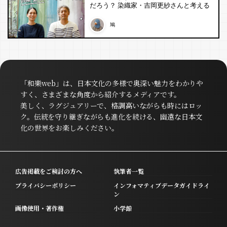
だろう？ 染織家・吉岡更紗さんと考える
鳩
「和樂web」は、日本文化の多様で奥深い魅力をわかりや
すく、さまざまな角度から紹介するメディアです。
美しく、ラグジュアリーで、格調高いながらも時にはロッ
ク。伝統を守り継ぎながらも進化を続ける、幽遠な日本文
化の世界をお楽しみください。
広告掲載をご検討の方へ
執筆者一覧
プライバシーポリシー
インフォマティブデータガイドライ
ン
画像使用・著作権
小学館