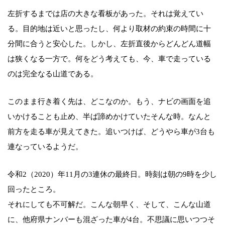
左折するまでは店の大きな看板があった。それは覚えてい
る。目的地は近いと思ったし、何より取材の約束の時間に十
分間に合うと安心した。しかし、左折直後からどんどん道幅
は狭くなる一方で。何をどう考えても、今、車で走っている
のは完全なる山道である。
このまま行き着く先は、どこなのか。もう、ナビの画面を追
いかけることも止め、半ば諦めかけていたそんな時。なんと
前方を走る車が見えてきた。追いつけば、どうやら車が3台も
連なっているようだ。
令和2（2020）年11月の3連休の最終日。時刻は朝の9時を少し
回ったところ。
それにしても不可解だ。こんな朝早く、そして、こんな山道
に、他府県ナンバーも混ざった車が4台。不思議に思いつつそ