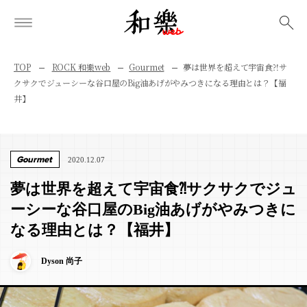
検索
TOP
ROCK 和樂web
Gourmet
夢は世界を超えて宇宙食⁈サ
クサクでジューシーな谷口屋のBig油あげがやみつきになる理由とは？【福
井】
Gourmet
2020.12.07
夢は世界を超えて宇宙食⁈サクサクでジュ
ーシーな谷口屋のBig油あげがやみつきに
なる理由とは？【福井】
Dyson 尚子