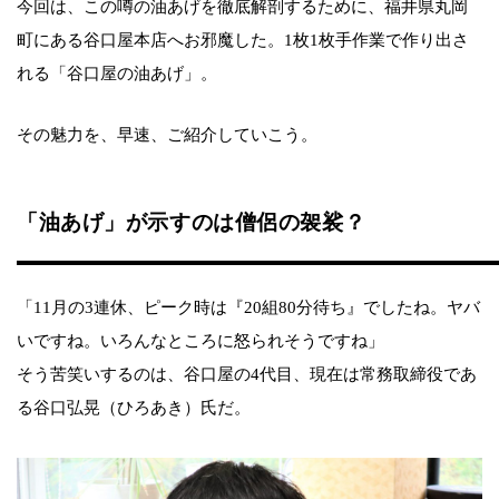
今回は、この噂の油あげを徹底解剖するために、福井県丸岡
町にある谷口屋本店へお邪魔した。1枚1枚手作業で作り出さ
れる「谷口屋の油あげ」。
その魅力を、早速、ご紹介していこう。
「油あげ」が示すのは僧侶の袈裟？
「11月の3連休、ピーク時は『20組80分待ち』でしたね。ヤバ
いですね。いろんなところに怒られそうですね」
そう苦笑いするのは、谷口屋の4代目、現在は常務取締役であ
る谷口弘晃（ひろあき）氏だ。