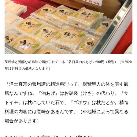
菜種油と芳醇な胡麻油で揚げられている「谷口屋のおあげ」600円（税別）（※2020
年11月時点の価格となります）
「浄土真宗の報恩講の精進料理って、親鸞聖人の体を表す御
膳なんですね。『油あげ』はお袈裟（けさ）の代わり。『サ
トイモ』は枕にしていた石で、『ゴボウ』は杖だとか。精進
料理の内容には意味があるんです」（※地域によって異なる
場合があります）