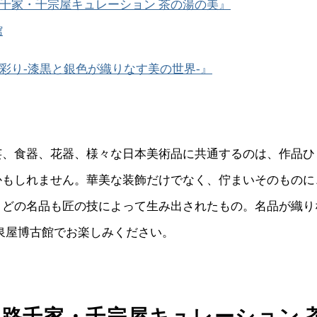
千家・千宗屋キュレーション 茶の湯の美』
館
彩り-漆黒と銀色が織りなす美の世界-』
芸、食器、花器、様々な日本美術品に共通するのは、作品ひ
かもしれません。華美な装飾だけでなく、佇まいそのものに
。どの名品も匠の技によって生み出されたもの。名品が織り
泉屋博古館でお楽しみください。
小路千家・千宗屋キュレーション 