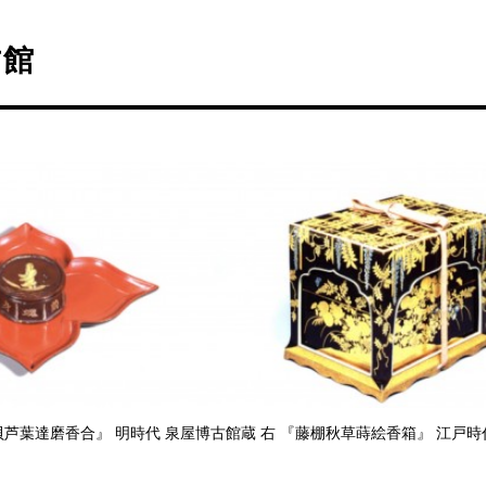
古館
貝芦葉達磨香合』 明時代 泉屋博古館蔵 右 『藤棚秋草蒔絵香箱』 江戸時