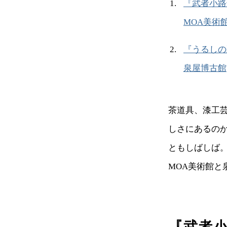
『武者小路
MOA美術
『うるしの
泉屋博古館
茶道具、漆工
しさにあるの
ともしばしば
MOA美術館と
『武者