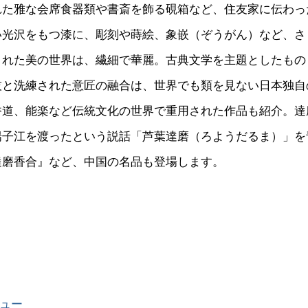
れた雅な会席食器類や書斎を飾る硯箱など、住友家に伝わっ
い光沢をもつ漆に、彫刻や蒔絵、象嵌（ぞうがん）など、さ
された美の世界は、繊細で華麗。古典文学を主題としたもの
技と洗練された意匠の融合は、世界でも類を見ない日本独自
香道、能楽など伝統文化の世界で重用された作品も紹介。達
揚子江を渡ったという説話「芦葉達磨（ろようだるま）」を
達磨香合』など、中国の名品も登場します。
ュー