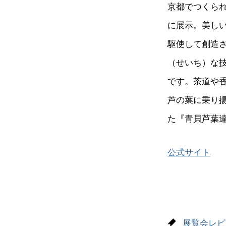
京都でつくら
に展示。美し
駆使して創造
（せいち）な
です。茶道や
芦の葉に乗り
た『青貝芦葉
公式サイト
展覧会レビ