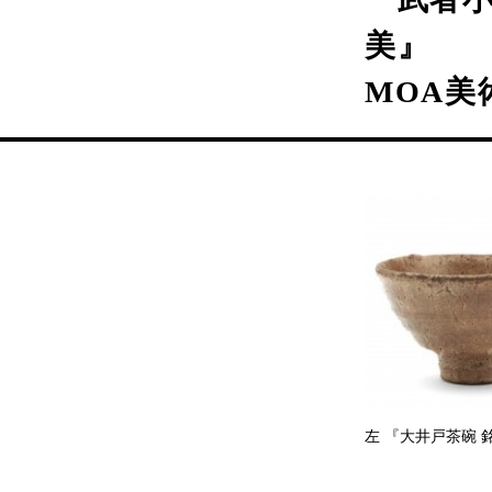
美』
MOA美
左 『大井戸茶碗 銘