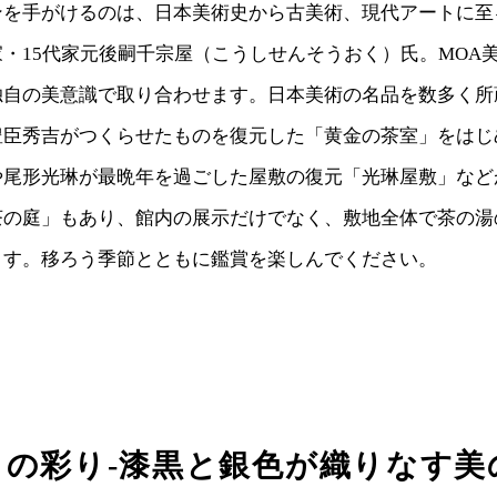
ンを手がけるのは、日本美術史から古美術、現代アートに至
・15代家元後嗣千宗屋（こうしせんそうおく）氏。MOA
独自の美意識で取り合わせます。日本美術の名品を数多く所
豊臣秀吉がつくらせたものを復元した「黄金の茶室」をはじ
や尾形光琳が最晩年を過ごした屋敷の復元「光琳屋敷」など
茶の庭」もあり、館内の展示だけでなく、敷地全体で茶の湯
ます。移ろう季節とともに鑑賞を楽しんでください。
しの彩り-漆黒と銀色が織りなす美