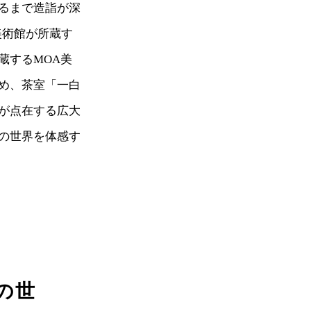
るまで造詣が深
美術館が所蔵す
蔵するMOA美
め、茶室「一白
が点在する広大
の世界を体感す
の世