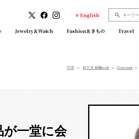
# English
e
Jewelry＆Watch
Fashion＆きもの
Travel
TOP
ROCK 和樂web
Gourmet
品が一堂に会