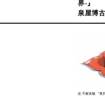
界-』
泉屋博
左 千家名物 『青