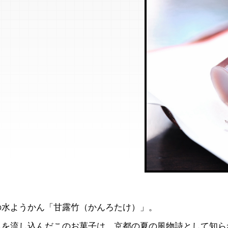
の水ようかん「甘露竹（かんろたけ）」。
んを流し込んだこのお菓子は、京都の夏の風物詩として知ら