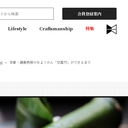
会員登録案内
Lifestyle
Craftsmanship
特集
et
京都・鍵善良房の水ようかん「甘露竹」ができるまで