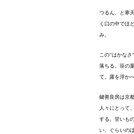
つるん、と寒
く口の中でほ
み。
この”はかなさ
落ちる。笹の
て。露を浮か
鍵善良房は京
人々にとって
する。甘いも
い、ぐらいの