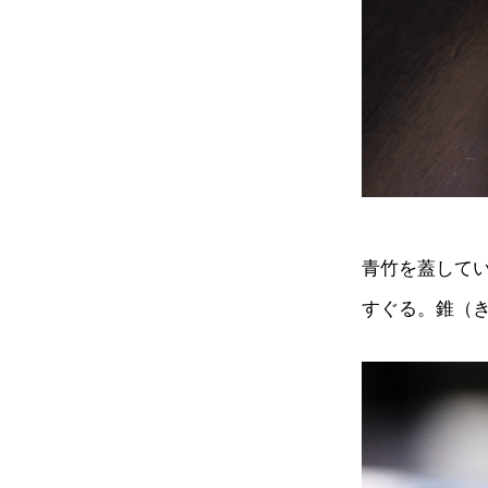
青竹を蓋して
すぐる。錐（