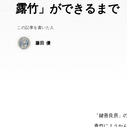
露竹」ができるまで
この記事を書いた人
藤田 優
「鍵善良房」
青竹にようか