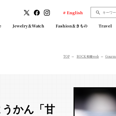
# English
e
Jewelry＆Watch
Fashion＆きもの
Travel
TOP
ROCK 和樂web
Gourm
ようかん「甘