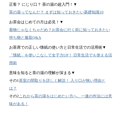
正客？ にじり口？ 茶の湯の超入門！▼
茶の湯ってなんだ？ まずは知っておきたい基礎知識10
お茶会はじめての方は必見！▼
着物じゃなくちゃだめ？お茶会に行く前に知っておきたい
持ち物と服装Q&A
お茶席での正しい懐紙の使い方と日常生活での活用術▼
「懐紙」を使いこなして女子力UP！ 日常生活でも使える活
用術
意味を知ると茶の湯の理解が深まる▼
その1
茶室の間取りを詳しく解説！ 入り口が狭い理由と
は？
その2
これから茶の湯をはじめたい方へ。一連の作法には意
味がある！