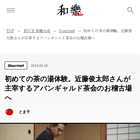
検索
TOP
ROCK 和樂web
Gourmet
初めての茶の湯体験。近藤俊
太郎さんが主宰するアバンギャルド茶会のお稽古場へ
Gourmet
2019.03.26
初めての茶の湯体験。近藤俊太郎さんが
主宰するアバンギャルド茶会のお稽古場
へ
とま子