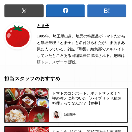
とま子
1995年、埼玉県出身。地元の特産品がトマトだから
と無理矢理「とま子」と名付けられたが、まあまあ
気に入っている。雑誌『和樂』編集部でアルバイト
していたところある日編集長に収穫される。趣味は
筋トレ、スポーツ観戦。
担当スタッフのおすすめ
トマトのコンポート、ポテトサラダ！？
禅の教えに基づいた「ハイブリッド精進
料理」ってなんだ？【福井】
池田陽子
ふっくらツヤツヤ、贅沢で絶品！宮城県