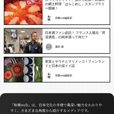
の郷土料理「はらこめし」スタンプラリ
ー開催！
和樂web編集部
日本酒ファン必読！ フランス人蔵元「昇
涙酒造」の純米酒って何だ？
藤田 優
茶室とサウナとマリメッコ！フィンラン
ドと日本の深イイ話
和樂web編集部
「和樂web」は、日本文化の多様で奥深い魅力をわかりや
すく、さまざまな角度から紹介するメディアです。