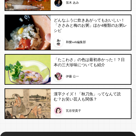
笛木 あみ
どんなふうに炊きあがってもおいしい！
「ささみと梅のお粥」ほか4種類のお粥レ
シピ
和樂web編集部
「たこわさ」の色は最初赤かった！？日
本の三大珍味についても紹介
伊藤 公一
漢字クイズ！「秋刀魚」ってなんて読
む？お笑い芸人も関係？
瓦谷登貴子