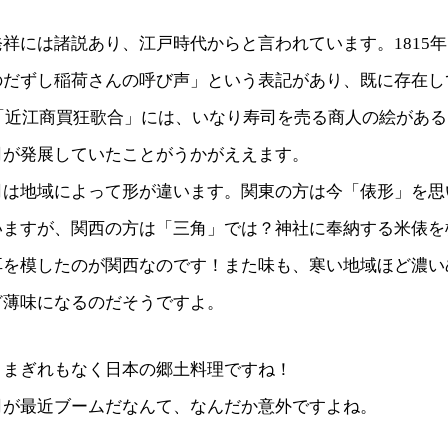
祥には諸説あり、江戸時代からと言われています。1815
のだずし稲荷さんの呼び声」という表記があり、既に存在し
の「近江商買狂歌合」には、いなり寿司を売る商人の絵があ
司が発展していたことがうかがええます。
司は地域によって形が違います。関東の方は今「俵形」を思
いますが、関西の方は「三角」では？神社に奉納する米俵を
耳を模したのが関西なのです！また味も、寒い地域ほど濃い
ど薄味になるのだそうですよ。
、まぎれもなく日本の郷土料理ですね！
司が最近ブームだなんて、なんだか意外ですよね。