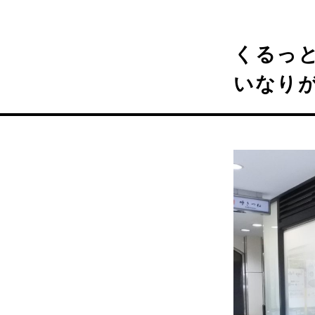
くるっ
いなり