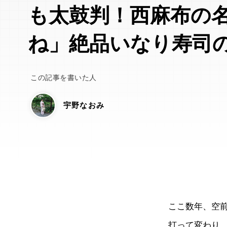
も太鼓判！西麻布の
ね」絶品いなり寿司
この記事を書いた人
宇野なおみ
ここ数年、空
打って変わり