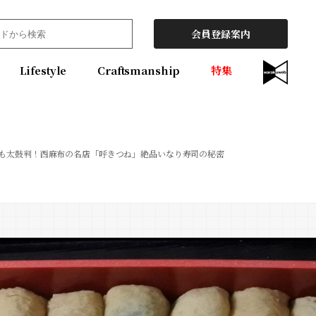
会員登録案内
Lifestyle
Craftsmanship
特集
人も太鼓判！西麻布の名店「呼きつね」絶品いなり寿司の秘密