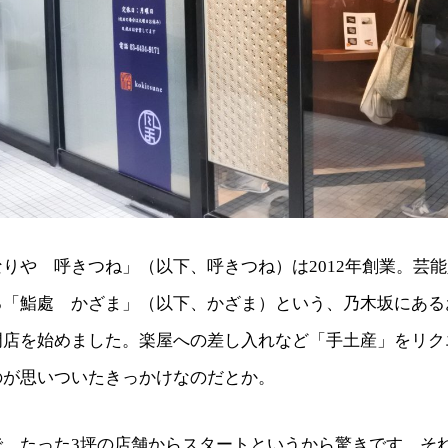
りや 呼きつね」（以下、呼きつね）は2012年創業。芸
る「鮨處 かざま」（以下、かざま）という、乃木坂にある
門店を始めました。楽屋への差し入れなど「手土産」をリク
のが思いついたきっかけなのだとか。
で、たった3坪の店舗からスタートというから驚きです。そ