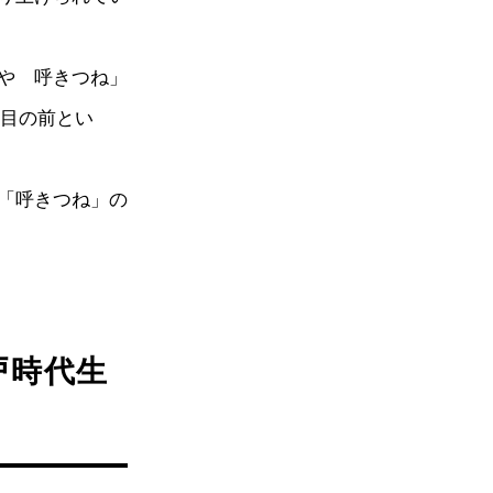
や 呼きつね」
の目の前とい
「呼きつね」の
戸時代生