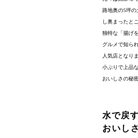
路地奥の5坪
し奥まったと
独特な「揚げ
グルメで知ら
人気店となり
小ぶりで上品
おいしさの秘
水で戻
おいし