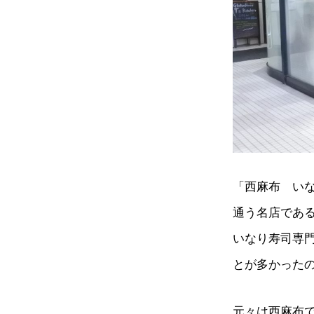
「西麻布 いな
通う名店であ
いなり寿司専
とが多かった
元々は西麻布