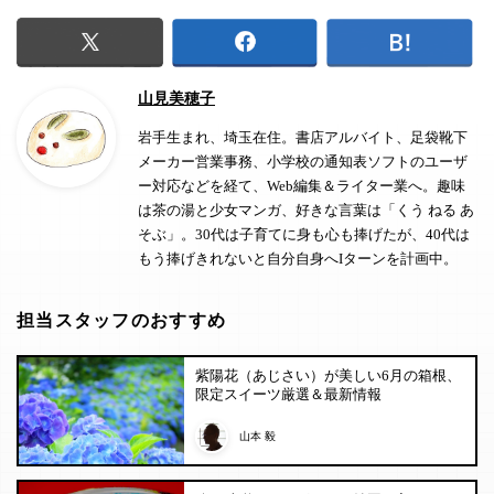
山見美穂子
岩手生まれ、埼玉在住。書店アルバイト、足袋靴下
メーカー営業事務、小学校の通知表ソフトのユーザ
ー対応などを経て、Web編集＆ライター業へ。趣味
は茶の湯と少女マンガ、好きな言葉は「くう ねる あ
そぶ」。30代は子育てに身も心も捧げたが、40代は
もう捧げきれないと自分自身へIターンを計画中。
担当スタッフのおすすめ
紫陽花（あじさい）が美しい6月の箱根、
限定スイーツ厳選＆最新情報
山本 毅