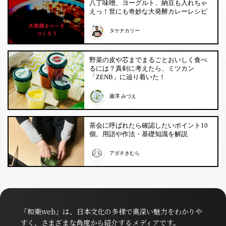
八丁味噌、ヨーグルト、納豆も入れちゃ
えっ！世にも奇妙な大発酵カレーレシピ
タケナカリー
野菜の皮や芯までまるごとおいしく食べ
るには？真剣に考えたら、ミツカン
「ZENB」に辿り着いた！
藤澤 みづえ
茶会に呼ばれたら確認したいポイント10
個。用語や作法・基礎知識を解説
アダチきむら
「和樂web」は、日本文化の多様で奥深い魅力をわかりや
すく、さまざまな角度から紹介するメディアです。