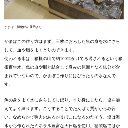
かまぼこ博物館の展示より
かまぼこの作り方はまず、三枚におろした魚の身を水にさら
して、血や脂をよくとりのぞきます。
使われる水は、箱根の山で約100年かけてろ過されるという箱
根百年水。魚の血や脂と結合して臭みの原因となる鉄分が含
まれていないので、かまぼこ作りにはぴったりの水なんで
す。
魚の身をよく水にさらしてしぼり、すり身にしたら、塩を加
えてよく練ります。こうすることでたんぱく質がからみ合
い、なめらかで弾力のあるかまぼこになるのだそう。塩は海
水から作られたミネラル豊富な天日塩を使用。精製塩ではか