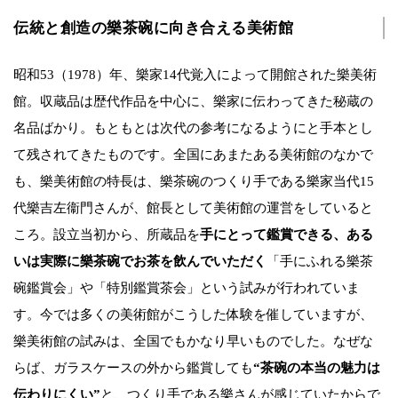
伝統と創造の樂茶碗に向き合える美術館
昭和53（1978）年、樂家14代覚入によって開館された樂美術
館。収蔵品は歴代作品を中心に、樂家に伝わってきた秘蔵の
名品ばかり。もともとは次代の参考になるようにと手本とし
て残されてきたものです。全国にあまたある美術館のなかで
も、樂美術館の特長は、樂茶碗のつくり手である樂家当代15
代樂吉左衞門さんが、館長として美術館の運営をしていると
ころ。設立当初から、所蔵品を
手にとって鑑賞できる、ある
いは実際に樂茶碗でお茶を飲んでいただく
「手にふれる樂茶
碗鑑賞会」や「特別鑑賞茶会」という試みが行われていま
す。今では多くの美術館がこうした体験を催していますが、
樂美術館の試みは、全国でもかなり早いものでした。なぜな
らば、ガラスケースの外から鑑賞しても
“茶碗の本当の魅力は
伝わりにくい”
と、つくり手である樂さんが感じていたからで