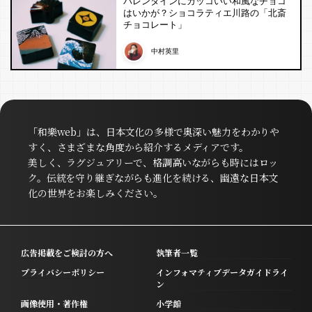
バレンタインにカッコいい和風なチョコ
はいかが？ショコラティエ川路の「北斎
チョコレート」
中村英里
「和樂web」は、日本文化の多様で奥深い魅力をわかりや
すく、さまざまな角度から紹介するメディアです。
美しく、ラグジュアリーで、格調高いながらも時にはロッ
ク。伝統を守り継ぎながらも進化を続ける、幽遠な日本文
化の世界をお楽しみください。
広告掲載をご検討の方へ
執筆者一覧
プライバシーポリシー
インフォマティブデータガイドライ
ン
画像使用・著作権
小学館