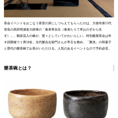
茶会イベントをおこなう茶室の床にしつらえてもらったのは、大徳寺第15代
管長の髙田明浦老大師筆の「春来草自生（春来たりて草おのずから生
ず）」。鶴首花入の椿が、楚々としていてかわいらしい。特別鑑賞茶会は年
８回開催で１席18名。当代樂吉左衞門さんが亭主を務め、「聚洸」の和菓子
と歴代の樂茶碗でお茶がいただける。人気のあるイベントなので予約必至。
樂茶碗とは？