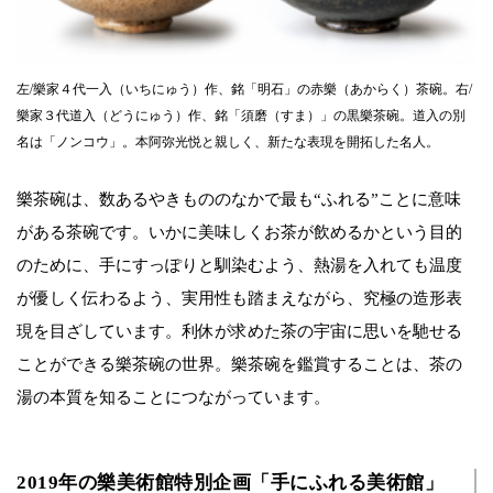
左/樂家４代一入（いちにゅう）作、銘「明石」の赤樂（あからく）茶碗。右/
樂家３代道入（どうにゅう）作、銘「須磨（すま）」の黒樂茶碗。道入の別
名は「ノンコウ」。本阿弥光悦と親しく、新たな表現を開拓した名人。
樂茶碗は、数あるやきもののなかで最も“ふれる”ことに意味
がある茶碗です。いかに美味しくお茶が飲めるかという目的
のために、手にすっぽりと馴染むよう、熱湯を入れても温度
が優しく伝わるよう、実用性も踏まえながら、究極の造形表
現を目ざしています。利休が求めた茶の宇宙に思いを馳せる
ことができる樂茶碗の世界。樂茶碗を鑑賞することは、茶の
湯の本質を知ることにつながっています。
2019年の樂美術館特別企画「手にふれる美術館」