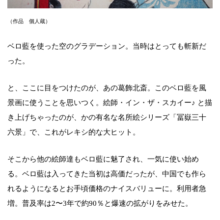
（作品 個人蔵）
ベロ藍を使った空のグラデーション。当時はとっても斬新だ
った。
と、ここに目をつけたのが、あの葛飾北斎。このベロ藍を風
景画に使うことを思いつく。絵師・イン・ザ・スカイー♪ と描
き上げちゃったのが、かの有名な名所絵シリーズ「冨嶽三十
六景」で、これがレキシ的な大ヒット。
そこから他の絵師達もベロ藍に魅了され、一気に使い始め
る。ベロ藍は入ってきた当初は高価だったが、中国でも作ら
れるようになるとお手頃価格のナイスバリューに。利用者急
増。普及率は2〜3年で約90％と爆速の拡がりをみせた。