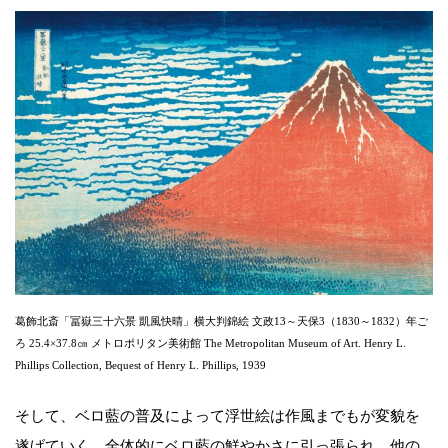
葛飾北斎「冨嶽三十六景 凱風快晴」横大判錦絵 文政13～天保3（1830～1832）年ご
ろ 25.4×37.8㎝ メトロポリタン美術館 The Metropolitan Museum of Art. Henry L.
Phillips Collection, Bequest of Henry L. Phillips, 1939
そして、ベロ藍の普及によって浮世絵は作風までもが変貌を
遂げていく。全体的にベロ藍の鮮やかさに引っ張られ、他の