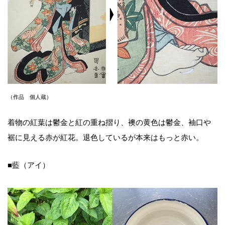
（作品 個人蔵）
着物の紅葉は鬱金と紅の重ね摺り、襖の黄色は鬱金、袖口や
裾に見える赤が紅花。退色しているが本来はもっと赤い。
■藍（アイ）