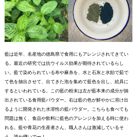
藍は近年、名産地の徳島県で食用にもアレンジされてきてい
る。最近の研究では抗ウイルス効果が期待されているらし
い。藍で染められている布や麻糸を、水と石灰と水飴で茹で
て色を抽出させて、出てきた泡を集めて藍色を出し、絵具に
するといわれている。この藍の粉末は左が藍本来の成分が抽
出されている食用藍パウダー。右は藍の色が鮮やかに溶け出
るように開発された水溶性の藍パウダー。こちらも食べても
問題は無く、食品や飲料に藍色のアレンジを加える時に使わ
れる。藍や青花の生産者さん、職人さんは激減しているそ
う。誰か継いでー！