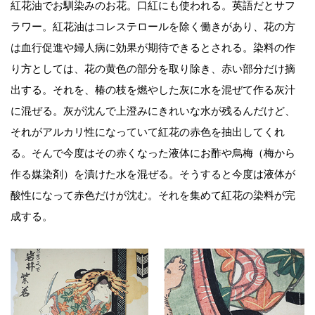
紅花油でお馴染みのお花。口紅にも使われる。英語だとサフ
ラワー。紅花油はコレステロールを除く働きがあり、花の方
は血行促進や婦人病に効果が期待できるとされる。染料の作
り方としては、花の黄色の部分を取り除き、赤い部分だけ摘
出する。それを、椿の枝を燃やした灰に水を混ぜて作る灰汁
に混ぜる。灰が沈んで上澄みにきれいな水が残るんだけど、
それがアルカリ性になっていて紅花の赤色を抽出してくれ
る。そんで今度はその赤くなった液体にお酢や烏梅（梅から
作る媒染剤）を漬けた水を混ぜる。そうすると今度は液体が
酸性になって赤色だけが沈む。それを集めて紅花の染料が完
成する。