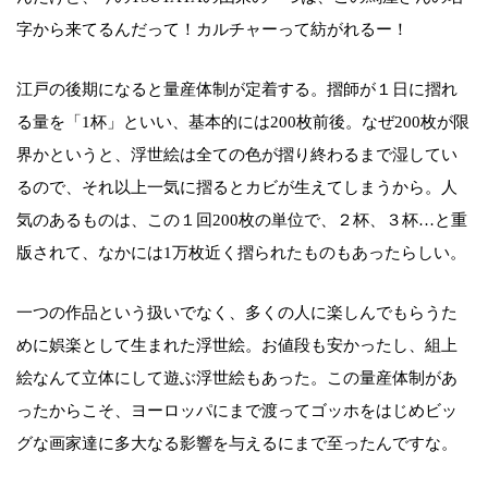
字から来てるんだって！カルチャーって紡がれるー！
江戸の後期になると量産体制が定着する。摺師が１日に摺れ
る量を「1杯」といい、基本的には200枚前後。なぜ200枚が限
界かというと、浮世絵は全ての色が摺り終わるまで湿してい
るので、それ以上一気に摺るとカビが生えてしまうから。人
気のあるものは、この１回200枚の単位で、２杯、３杯…と重
版されて、なかには1万枚近く摺られたものもあったらしい。
一つの作品という扱いでなく、多くの人に楽しんでもらうた
めに娯楽として生まれた浮世絵。お値段も安かったし、組上
絵なんて立体にして遊ぶ浮世絵もあった。この量産体制があ
ったからこそ、ヨーロッパにまで渡ってゴッホをはじめビッ
グな画家達に多大なる影響を与えるにまで至ったんですな。