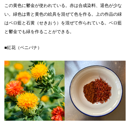
この黄色に鬱金が使われている。赤は合成染料、退色が少な
い。緑色は青と黄色の絵具を混ぜて色を作る。上の作品の緑
はベロ藍と石黄（せきおう）を混ぜて作られている。ベロ藍
と鬱金でも緑を作ることができる。
■紅花（ベニバナ）