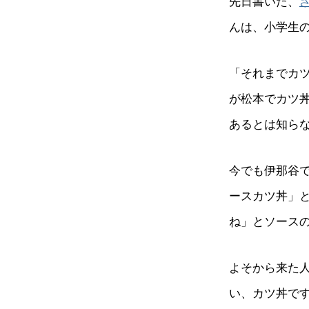
先日書いた、
んは、小学生
「それまでカ
が松本でカツ
あるとは知ら
今でも伊那谷
ースカツ丼」
ね」とソース
よそから来た
い、カツ丼で