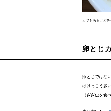
カツもあるけどチ
卵とじ
卵とじではな
はけっこう多
（ざざ虫を食