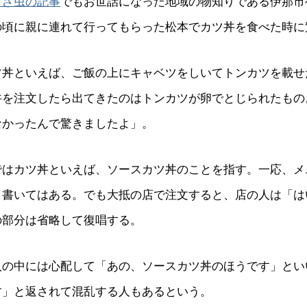
ざざ虫の記事
でもお世話になった地域の物知りである伊那市
の頃に親に連れて行ってもらった松本でカツ丼を食べた時に
ツ丼といえば、ご飯の上にキャベツをしいてトンカツを載せ
丼を注文したら出てきたのはトンカツが卵でとじられたもの
なかったんで驚きましたよ」。
ではカツ丼といえば、ソースカツ丼のことを指す。一応、メ
と書いてはある。でも大抵の店で注文すると、店の人は「は
の部分は省略して復唱する。
人の中には心配して「あの、ソースカツ丼のほうです」とい
す」と返されて混乱する人もあるという。