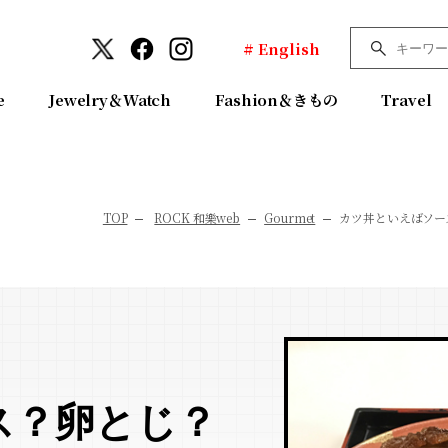
# English
e
Jewelry＆Watch
Fashion＆きもの
Travel
TOP
ROCK 和樂web
Gourmet
カツ丼といえばソー
ス？卵とじ？