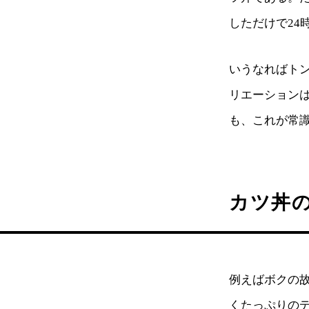
しただけで24
いうなればト
リエーション
も、これが常
カツ丼
例えばボクの
くたっぷりの