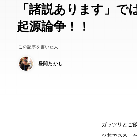
「諸説あります」で
起源論争！！
この記事を書いた人
昼間たかし
ガッツリとご
ツ丼である。