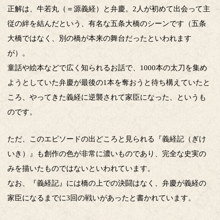
正解は、牛若丸（＝源義経）と弁慶。2人が初めて出会って主
従の絆を結んだという、有名な五条大橋のシーンです（五条
大橋ではなく、別の橋が本来の舞台だったといわれます
が）。
童話や絵本などで広く知られるお話で、1000本の太刀を集め
ようとしていた弁慶が最後の1本を奪おうと待ち構えていたと
ころ、やってきた義経に逆襲されて家臣になった、というも
のです。
ただ、このエピソードの出どころと見られる『義経記（ぎけ
いき）』も創作の色が非常に濃いものであり、完全な史実の
みを描いたものではないといわれています。
なお、『義経記』には橋の上での決闘はなく、弁慶が義経の
家臣になるまでに3回の戦いがあったと書かれています。