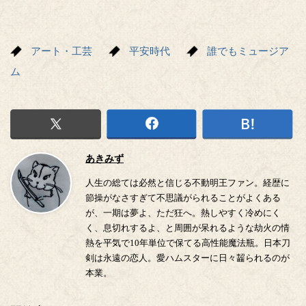
アート・工芸
平安時代
誰でもミュージア
ム
あきみず
人生の総ては必然と信じる不動明王ファン。経歴に
節操がなさすぎて不思議がられることがよくある
が、一期は夢よ、ただ狂へ。熱しやすく冷めにく
く、息切れするよ、と周囲が呆れるような劫火の情
熱を平気で10年単位で保てる高性能魔法瓶。日本刀
剣は永遠の恋人。愛ハムスターに日々齧られるのが
本業。