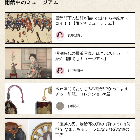
開館中のミュージアム
国芳門下の絵師が描いたおもちゃ絵がス
ゴイ！！【誰でもミュージアム】
瓦谷登貴子
明治時代の横浜写真とは？ポストカード
紹介【誰でもミュージアム】
瓦谷登貴子
水戸黄門でおなじみ♡緻密でかっこよす
ぎる「印籠」コレクション6選
お鶴さん
『鬼滅の刃』炭治郎の刀の“鐔(つば)”は何
型？ なまこもモチーフになる多彩な鐔の
世界