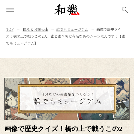
検索
TOP
ROCK 和樂web
誰でもミュージアム
画像で歴史クイ
ズ！橋の上で戦うこの2人、誰と誰？実は有名なあのシーンなんです！【誰
でもミュージアム】
画像で歴史クイズ！橋の上で戦うこの2