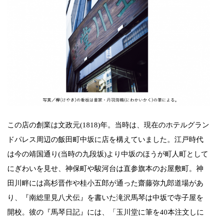
この店の創業は文政元(1818)年。当時は、現在のホテルグラン
ドパレス周辺の飯田町中坂に店を構えていました。江戸時代
は今の靖国通り(当時の九段坂)より中坂のほうが町人町として
にぎわいを見せ、神保町や駿河台は直参旗本のお屋敷町。神
田川畔には高杉晋作や桂小五郎が通った齋藤弥九郎道場があ
り、『南総里見八犬伝』を書いた滝沢馬琴は中坂で寺子屋を
開校。彼の『馬琴日記』には、「玉川堂に筆を40本注文しに