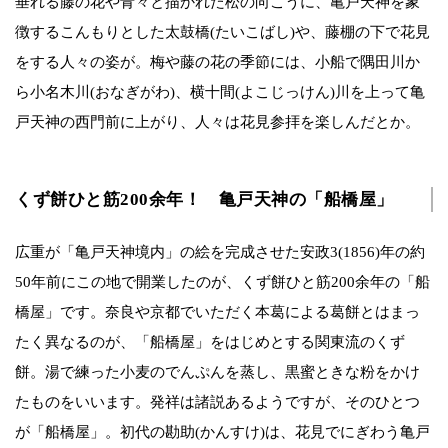
垂れる藤の花や青々と描かれた松の向こうに、亀戸天神を象
徴するこんもりとした太鼓橋(たいこばし)や、藤棚の下で花見
をする人々の姿が。梅や藤の花の季節には、小船で隅田川か
ら小名木川(おなぎがわ)、横十間(よこじっけん)川を上って亀
戸天神の西門前に上がり、人々は花見参拝を楽しんだとか。
くず餅ひと筋200余年！ 亀戸天神の「船橋屋」
広重が「亀戸天神境内」の絵を完成させた安政3(1856)年の約
50年前にこの地で開業したのが、くず餅ひと筋200余年の「船
橋屋」です。奈良や京都でいただく本葛による葛餅とはまっ
たく異なるのが、「船橋屋」をはじめとする関東流のくず
餅。湯で練った小麦のでんぷんを蒸し、黒蜜ときな粉をかけ
たものをいいます。発祥は諸説あるようですが、そのひとつ
が「船橋屋」。初代の勘助(かんすけ)は、花見でにぎわう亀戸