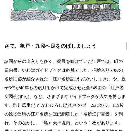
さて、亀戸・九段へ足をのばしましょう
諸国からの出入りも多く、発展を続けていた江戸では、町の
案内書、いわばガイドブックは必然でした。挿絵入りで80の
名所旧跡が紹介された「江戸名所記(えどめいしょき)」や、親
子3代が40年もの歳月をかけて完成させた全649図の「江戸名
所図会(ずえ)」など、さまざまなガイドブックが人気を博しま
す。歌川広重(うたがわひろしげ)もそのブームにのり、119枚
の絵で当時の江戸名所をほぼ網羅した「名所江戸百景」を刊
行。そのなかに、「亀戸天神境内」という１枚があります。