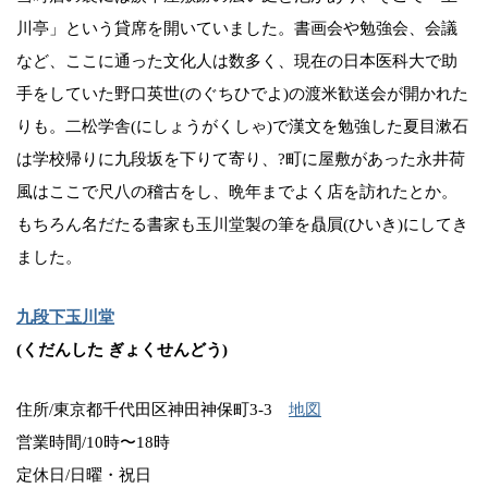
川亭」という貸席を開いていました。書画会や勉強会、会議
など、ここに通った文化人は数多く、現在の日本医科大で助
手をしていた野口英世(のぐちひでよ)の渡米歓送会が開かれた
りも。二松学舎(にしょうがくしゃ)で漢文を勉強した夏目漱石
は学校帰りに九段坂を下りて寄り、?町に屋敷があった永井荷
風はここで尺八の稽古をし、晩年までよく店を訪れたとか。
もちろん名だたる書家も玉川堂製の筆を贔屓(ひいき)にしてき
ました。
九段下玉川堂
(くだんした ぎょくせんどう)
住所/東京都千代田区神田神保町3-3
地図
営業時間/10時〜18時
定休日/日曜・祝日