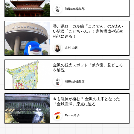
和樂web編集部
香川県ローカル線「ことでん」のかわい
い駅員「ことちゃん」！家族構成や誕生
秘話に迫る！
北村 由起
金沢の観光スポット「兼六園」見どころ
を解説
和樂web編集部
今も龍神が棲む？ 金沢の由来となった
「金城霊澤」原点に迫る
Dyson 尚子