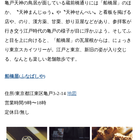
亀戸天神の鳥居が面している蔵前橋通りには「船橋屋」のほ
か、〝天神まんじゅう〟や〝天神せんべい〟と看板を掲げる
店や、のり、漢方薬、甘栗、炒り豆屋などがあり、参拝客が
行き交う江戸時代の亀戸の様子が目に浮かぶよう。そしてふ
と目を上に向けると、「船橋屋」の瓦屋根からは、にょっき
り東京スカイツリーが。江戸と東京、新旧の姿が入り交じ
る、なんとも楽しい老舗散歩です。
船橋屋(ふなばしや)
住所/東京都江東区亀戸3-2-14
地図
営業時間/9時〜18時
定休日/無し