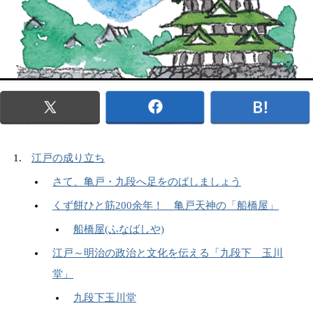
江戸の成り立ち
さて、亀戸・九段へ足をのばしましょう
くず餅ひと筋200余年！ 亀戸天神の「船橋屋」
船橋屋(ふなばしや)
江戸～明治の政治と文化を伝える「九段下 玉川
堂」
九段下玉川堂