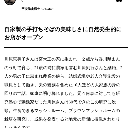
平安暴走戦士～chiaki~
自家製の手打ちそばの美味しさに自然発生的に
お店がオープン
川原恵美子さんは宮大工の家に生まれ、２歳から香川県まん
のう町で育ち、21歳の時に農家を営む川原則行さんと結婚。2
人の男の子に恵まれ農業の傍ら、結婚式場や老人介護施設の
職員として働き、夫の親族を含めた10人ほどの大家族の身の
回りの世話、家事に明け暮れました。元々何事に対しても研
究熱心で勤勉家だった川原さんは30代できのこの研究に没
頭。生食できるマッシュルーム、ブラウンマッシュルームの
栽培を研究し、成果を発表すると地元の新聞に掲載されたり
したそうです。