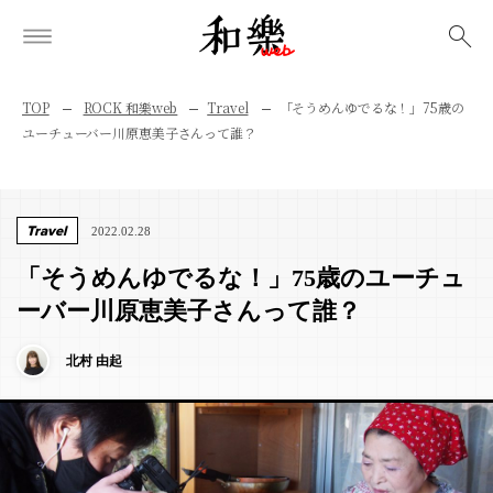
検索
TOP
ROCK 和樂web
Travel
「そうめんゆでるな！」75歳の
ユーチューバー川原恵美子さんって誰？
Travel
2022.02.28
「そうめんゆでるな！」75歳のユーチュ
ーバー川原恵美子さんって誰？
北村 由起