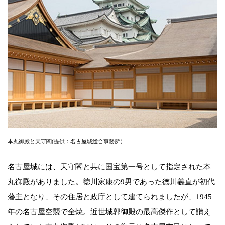
本丸御殿と天守閣(提供：名古屋城総合事務所）
名古屋城には、天守閣と共に国宝第一号として指定された本
丸御殿がありました。徳川家康の9男であった徳川義直が初代
藩主となり、その住居と政庁として建てられましたが、1945
年の名古屋空襲で全焼。近世城郭御殿の最高傑作として讃え