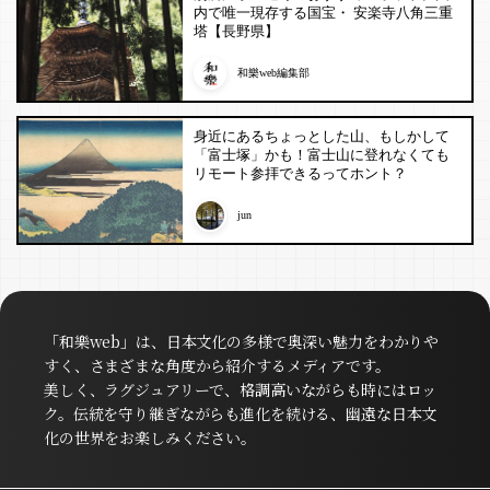
内で唯一現存する国宝・ 安楽寺八角三重
塔【長野県】
和樂web編集部
身近にあるちょっとした山、もしかして
「富士塚」かも！富士山に登れなくても
リモート参拝できるってホント？
jun
「和樂web」は、日本文化の多様で奥深い魅力をわかりや
すく、さまざまな角度から紹介するメディアです。
美しく、ラグジュアリーで、格調高いながらも時にはロッ
ク。伝統を守り継ぎながらも進化を続ける、幽遠な日本文
化の世界をお楽しみください。