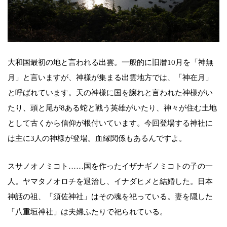
大和国最初の地と言われる出雲。一般的に旧暦10月を「神無
月」と言いますが、神様が集まる出雲地方では、「神在月」
と呼ばれています。天の神様に国を譲れと言われた神様がい
たり、頭と尾が8ある蛇と戦う英雄がいたり、神々が住む土地
として古くから信仰が根付いています。今回登場する神社に
は主に3人の神様が登場。血縁関係もあるんですよ。
スサノオノミコト……国を作ったイザナギノミコトの子の一
人。ヤマタノオロチを退治し、イナダヒメと結婚した。日本
神話の祖、「須佐神社」はその魂を祀っている。妻を隠した
「八重垣神社」は夫婦ふたりで祀られている。