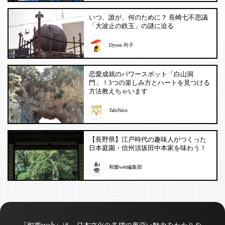
いつ、誰が、何のために？ 長崎七不思議
「大波止の鉄玉」の謎に迫る
Dyson 尚子
恋愛成就のパワースポット「白山洞
門」！3つの楽しみ方とハートを見つける
方法教えちゃいます
TabiNeco
【長野県】江戸時代の趣味人がつくった
日本庭園・信州須坂田中本家を味わう！
和樂web編集部