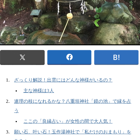
ざっくり解説！出雲にはどんな神様がいるの？
主な神様は3人
連理の枝になれるかな？八重垣神社「鏡の池」で縁を占
う
ここの「良縁占い」が女性の間で大人気！
願い石、叶い石！玉作湯神社で「私だけのおまもり」を