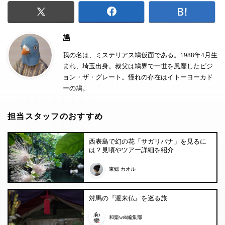
鳩
我の名は、ミステリアス鳩仮面である。1988年4月生
まれ、埼玉出身。叔父は鳩界で一世を風靡したピジ
ョン・ザ・グレート。憧れの存在はイトーヨーカド
ーの鳩。
担当スタッフのおすすめ
西表島で幻の花「サガリバナ」を見るに
は？見頃やツアー詳細を紹介
東郷 カオル
対馬の『渡来仏』を巡る旅
和樂web編集部