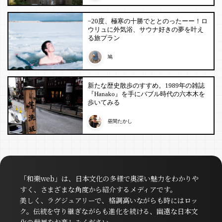
−20度、極寒の十勝でととのったーー！ロ
ウリュに外気浴、サウナ好きの夢を叶え
る旅プラン
鳩
新たな歴史散歩のすすめ。1989年の雑誌
『Hanako』を手にバブル時代の六本木を
歩いてみる
昼間たかし
「和樂web」は、日本文化の多様で奥深い魅力をわかりや
すく、さまざまな角度から紹介するメディアです。
美しく、ラグジュアリーで、格調高いながらも時にはロッ
ク。伝統を守り継ぎながらも進化を続ける、幽遠な日本文