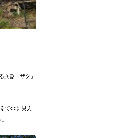
る兵器「ザク」
るで○○に見え
う。