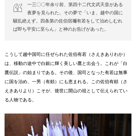
一三〇〇年余り前、第四十二代文武天皇がある
夜夢を見られた。その夢で「いま、越中の国に
騒乱絶えず。四条第の佐伯宿禰有若をして治めしむれ
ば即ち平安に至らん」と神のお告げがあった。
こうして越中国司に任ぜられた佐伯有若（さえきありわか）
は、移動の途中で白銀に輝く美しい鷹と出会う。これが「白
鷹伝説」の始まりである。その後、国司となった有若は無事
に国を治め、一男（有頼）にも恵まれる。この佐伯有頼（さ
えきありより）こそが、後世に開山の祖として伝えられてい
る人物である。