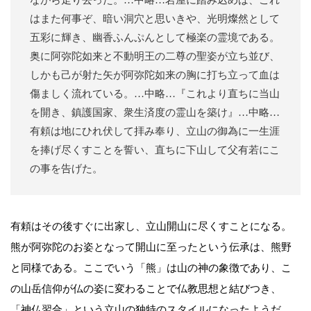
はまた何事ぞ、暗い洞穴と思いきや、光明燦然として
五彩に輝き、幽香ふんぷんとして極楽の霊境である。
奥に阿弥陀如来と不動明王の二尊の聖姿が立ち並び、
しかも己が射た矢が阿弥陀如来の胸に打ち立って血は
傷ましく流れている。…中略…『これより直ちに当山
を開き、鎮護国家、衆生済度の霊山を築け』…中略…
有頼は地にひれ伏して拝み奉り、立山の御為に一生涯
を捧げ尽くすことを誓い、直ちに下山して父有若にこ
の事を告げた。
有頼はその後すぐに出家し、立山開山に尽くすことになる。
熊が阿弥陀のお姿となって開山に至ったという伝承は、熊野
と同様である。ここでいう「熊」は山の神の象徴であり、こ
の山岳信仰が仏の姿に変わることで仏教思想と結びつき、
「神仏習合」という立山の独特のスタイルになったようだ。