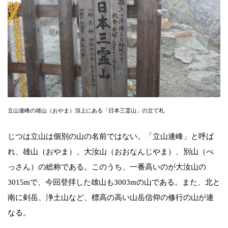
立山連峰の雄山（おやま）頂上にある「日本三霊山」の立て札
じつは立山は個別の山の名前ではない。「立山連峰」と呼ば
れ、雄山（おやま）、大汝山（おおなんじやま）、別山（べ
っさん）の総称である。このうち、一番高いのが大汝山の
3015mで、今回登拝した雄山も3003mの山である。また、北と
南に剣岳、浄土山など、標高の高い山岳信仰の修行の山が連
なる。