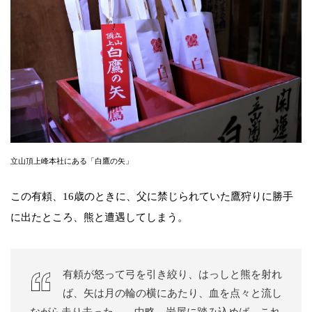
立山頂上峰本社にある「白鷹の矢」
この有頼、16歳のときに、父に禁じられていた鷹狩りに勝手
に出たところ、熊と遭遇してしまう。
有頼が怒って弓を引き絞り、はっしと熊を射れ
ば、矢は月の輪の横にあたり、血を点々と流し
ながら走り去った。…中略…岩屋に踏み込めば、これ