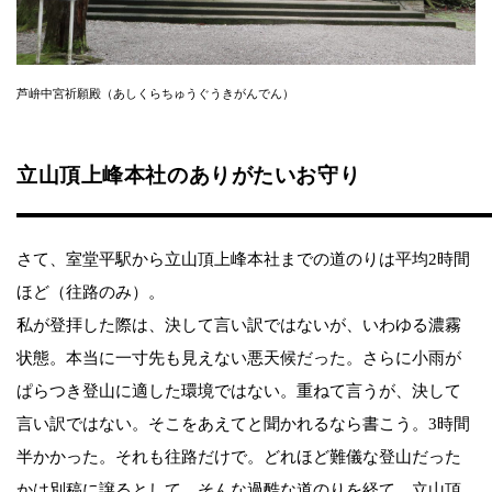
芦峅中宮祈願殿（あしくらちゅうぐうきがんでん）
立山頂上峰本社のありがたいお守り
さて、室堂平駅から立山頂上峰本社までの道のりは平均2時間
ほど（往路のみ）。
私が登拝した際は、決して言い訳ではないが、いわゆる濃霧
状態。本当に一寸先も見えない悪天候だった。さらに小雨が
ぱらつき登山に適した環境ではない。重ねて言うが、決して
言い訳ではない。そこをあえてと聞かれるなら書こう。3時間
半かかった。それも往路だけで。どれほど難儀な登山だった
かは別稿に譲るとして、そんな過酷な道のりを経て、立山頂