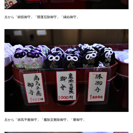
左から「錦肌御守」「開運厄除御守」「縁結御守」
左から「病気平癒御守」「魔除災難除御守」「勝御守」