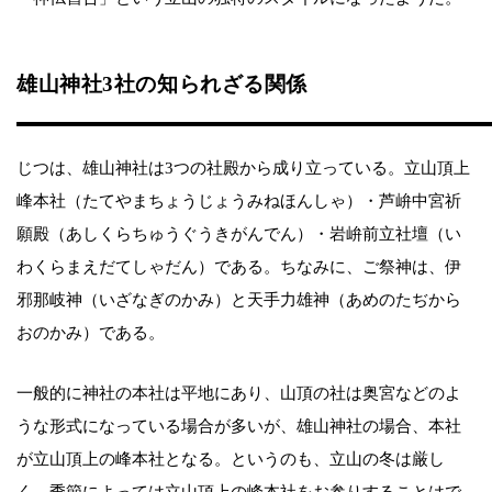
雄山神社3社の知られざる関係
じつは、雄山神社は3つの社殿から成り立っている。立山頂上
峰本社（たてやまちょうじょうみねほんしゃ）・芦峅中宮祈
願殿（あしくらちゅうぐうきがんでん）・岩峅前立社壇（い
わくらまえだてしゃだん）である。ちなみに、ご祭神は、伊
邪那岐神（いざなぎのかみ）と天手力雄神（あめのたぢから
おのかみ）である。
一般的に神社の本社は平地にあり、山頂の社は奥宮などのよ
うな形式になっている場合が多いが、雄山神社の場合、本社
が立山頂上の峰本社となる。というのも、立山の冬は厳し
く、季節によっては立山頂上の峰本社をお参りすることはで