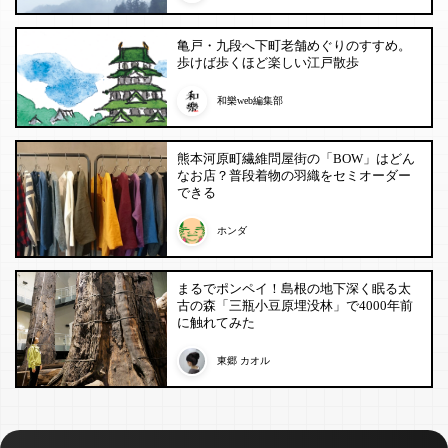
亀戸・九段へ下町老舗めぐりのすすめ。
歩けば歩くほど楽しい江戸散歩
和樂web編集部
熊本河原町繊維問屋街の「BOW」はどん
なお店？普段着物の羽織をセミオーダー
できる
ホンダ
まるでポンペイ！島根の地下深く眠る太
古の森「三瓶小豆原埋没林」で4000年前
に触れてみた
東郷 カオル