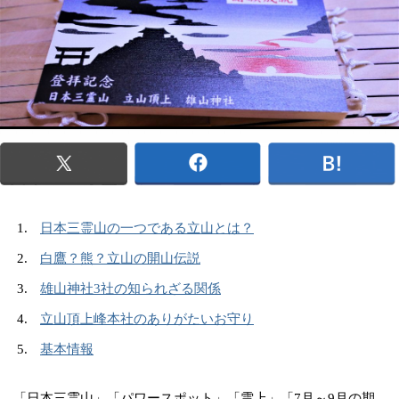
日本三霊山の一つである立山とは？
白鷹？熊？立山の開山伝説
雄山神社3社の知られざる関係
立山頂上峰本社のありがたいお守り
基本情報
「日本三霊山」「パワースポット」「雲上」「7月～9月の期