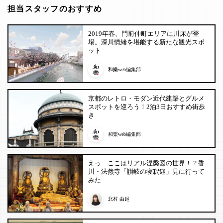
担当スタッフのおすすめ
2019年春、門前仲町エリアに川床が登
場。深川情緒を堪能する新たな観光スポ
ット
和樂web編集部
京都のレトロ・モダン近代建築とグルメ
スポットを巡ろう！2泊3日おすすめ街歩
き
和樂web編集部
えっ…ここはリアル涅槃図の世界！？香
川・法然寺「讃岐の寝釈迦」見に行って
みた
北村 由起