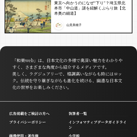
東京へ向かうのになぜ“下り”？埼玉県北
本市「中山道」謎を紐解くぶらり旅【北
本奥の細道】
山見美穂子
「和樂web」は、日本文化の多様で奥深い魅力をわかりや
すく、さまざまな角度から紹介するメディアです。
美しく、ラグジュアリーで、格調高いながらも時にはロッ
ク。伝統を守り継ぎながらも進化を続ける、幽遠な日本文
化の世界をお楽しみください。
広告掲載をご検討の方へ
執筆者一覧
プライバシーポリシー
インフォマティブデータガイドライ
ン
画像使用・著作権
小学館