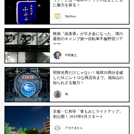
に魅力を探る！
TabiNeco
映画『由美香』が引き金になった、僕の
最初のキャンプ旅〜自転車不倫野宿ツア
ー〜
平野勝之
明智光秀だけじゃない！地球20周分走破
したSLにレトロな商店街まで。福知山の
知られざる魅力！
鳩
京都・仁和寺「青もみじライトアップ」
初公開！ 2019年6月スタート
アダチきむら