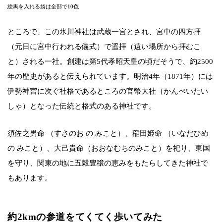
絵馬を入れる袋は全部で10色
ところで、この氷川神社は武蔵一宮とされ、宮中の四方拝
（元日に宮中行われる儀式）で遥拝（遠い場所から拝むこ
と）される一社。創建は第5代孝昭天皇の頃だそうで、約2500
年の歴史があると伝えられています。明治4年（1871年）には
伊勢神宮に次ぐ社格であるところの官幣大社（かんぺいたい
しゃ）となった伝統と格式のある神社です。
須佐之男命 （すさのお の みこと）、稲田姫命 （いなだひめ
の みこと）、大己貴命（おおなむちのみこと）を祀り、東国
を守り、関東の地に五穀豊穣の恵みをもたらしてきた神社で
もあります。
約2kmの参道をてくてく歩いてみた