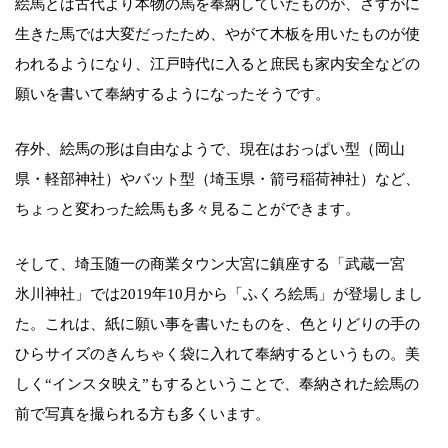
絵馬とは古代より本物の馬を奉納していたものが、さすがに
生きた馬では大変だったため、やがて木板を用いたものが使
われるようになり、江戸時代に入ると庶民も家内安全などの
願いを書いて奉納するようになったそうです。
存外、絵馬の形は自由なようで、現在はおっぱい型（岡山
県・軽部神社）やバット型（埼玉県・箭弓稲荷神社）など、
ちょっと変わった絵馬も多々見ることができます。
そして、埼玉随一の商業タウン大宮に鎮座する「武蔵一宮
氷川神社」では2019年10月から「ふくろ絵馬」が登場しまし
た。これは、紙に願い事を書いたものを、色とりどりの手の
ひらサイズのきんちゃく袋に入れて奉納するというもの。美
しく“インスタ映え”もするということで、奉納された絵馬の
前で写真を撮られる方も多くいます。