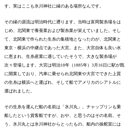
す。実はここも氷川神社に縁のある場所なんです。
その縁の源流は明治時代に遡ります。当時は富岡製糸場をは
じめ、北関東で養蚕業および製糸業が栄えていました。そし
て、北関東で作られた生糸の集積地となったのが、北関東と
東京・横浜の中継点であった大宮。また、大宮自体も良い水
に恵まれ、生糸産業に適していたそうで、大きな製糸場が
次々登場します。大宮は明治18年（1885年）3月16日に駅が既
に開業しており、汽車に乗せられ北関東や大宮でできた上質
の生糸は横浜へと運ばれ、そして船でアメリカのシアトルに
運ばれました。
その生糸を運んだ船の名前は「氷川丸」。チャップリンも乗
船したという貨客船ですが、おや、と思うのはその名前。そ
う、氷川丸とは氷川神社からとったもの。船内の操舵室には