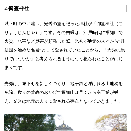
2.御霊神社
城下町の中に建つ、光秀の霊を祀った神社が「御霊神社（ご
りょうじんじゃ）」です。その由縁は、江戸時代に福知山で
火災、水害など災害が頻発した際、光秀が地元の人々から“丹
波国を治めた名君”として愛されていたことから、「光秀の祟
りではないか」と考えられるようになり祀られたことがはじ
まりです。
光秀は、城下町を新しくつくり、地子銭と呼ばれる土地税を
免除。数々の善政のおかげで福知山は早くから商工業が栄
え、光秀は地元の人々に愛される存在となっていきました。