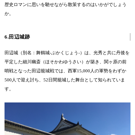
歴史ロマンに思いを馳せながら散策するのはいかがでしょう
か。
6.田辺城跡
田辺城（別名：舞鶴城-ぶかくじょう-）は、光秀と共に丹後を
平定した細川幽斎（ほそかわゆうさい）が築き、関ヶ原の前
哨戦となった田辺籠城戦では、西軍15,000人の軍勢をわずか
500人で迎え討ち、52日間籠城した舞台として知られていま
す。