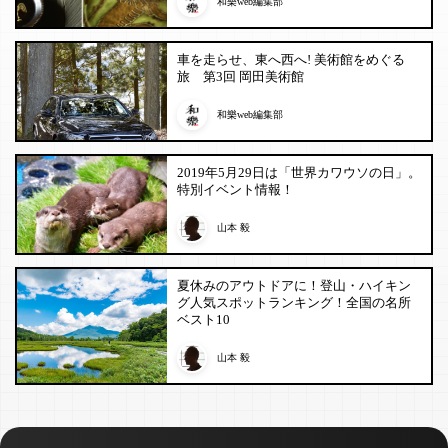
和樂web編集部
車を走らせ、東へ西へ! 美術館をめぐる
旅 第3回 岡田美術館
和樂web編集部
2019年5月29日は「世界カワウソの日」。
特別イベント情報！
山本 毅
夏休みのアウトドアに！登山・ハイキン
グ人気スポットランキング！全国の名所
ベスト10
山本 毅