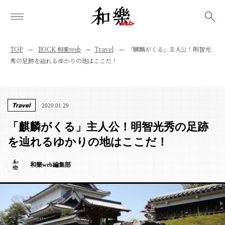
検索
TOP
ROCK 和樂web
Travel
「麒麟がくる」主人公！明智光
秀の足跡を辿れるゆかりの地はここだ！
Travel
2020.01.29
「麒麟がくる」主人公！明智光秀の足跡
を辿れるゆかりの地はここだ！
和樂web編集部