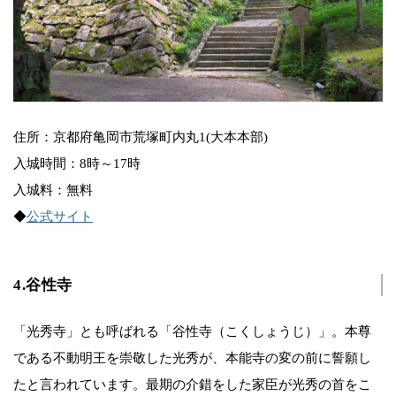
住所：京都府亀岡市荒塚町内丸1(大本本部)
入城時間：8時～17時
入城料：無料
◆
公式サイト
4.谷性寺
「光秀寺」とも呼ばれる「谷性寺（こくしょうじ）」。本尊
である不動明王を崇敬した光秀が、本能寺の変の前に誓願し
たと言われています。最期の介錯をした家臣が光秀の首をこ