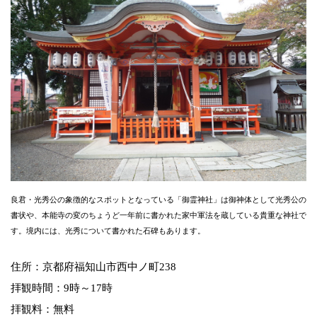
良君・光秀公の象徴的なスポットとなっている「御霊神社」は御神体として光秀公の
書状や、本能寺の変のちょうど一年前に書かれた家中軍法を蔵している貴重な神社で
す。境内には、光秀について書かれた石碑もあります。
住所：京都府福知山市西中ノ町238
拝観時間：9時～17時
拝観料：無料