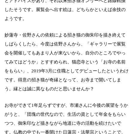
とアドバイスがあり、それ以来招き猫オンリーへと路線転換
したそうです。展覧会へ出す絵は、どちらかといえば余技の
ようです。
妙蓮寺・佐野さんの依頼による招き猫の御朱印を描き終えて
しばらくしたら、今度は佐野さんから、「ギャラリーで展覧
会を開催してもあまり人が来ないから、自分のところでやっ
てみてはどうか」とすすめられ、猫恋寺という「お寺の名前
をもらい」、2019年3月に住職としてデビューしたというわけ
です。得意の招き猫が奇縁となって、お寺まで開いてしま
う。縁とは誠に異なものだと思いませんか？
お寺ができて1年足らずですが、市瀬さんに今後の展望をうか
がうと、「団塊の世代なので、生活の資として年金をもらい
つつ、御朱印など描きながら地道に寺の活動を続けたいで
す。仏教の中でも一番開けた日蓮宗・法華宗ということで、