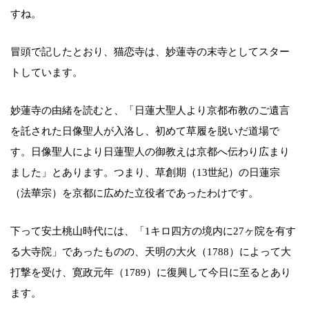
すね。
冒頭で記したとおり、猫恋寺は、妙蓮寺の末寺としてスター
トしています。
妙蓮寺の由緒を読むと、「日蓮大聖人より京都布教のご遺言
を託された日像聖人が入洛し、初めて草履を脱いだ道場で
す。日像聖人により日蓮聖人の御教えは京都へ伝わり広まり
ました」とあります。つまり、草創期（13世紀）の日蓮宗
（法華宗）を京都に広めた立役者であったわけです。
下って安土桃山時代には、「1キロ四方の境内に27ヶ院を有す
る大寺院」であったものの、天明の大火（1788）によって大
打撃を受け、寛政元年（1789）に復興して今日に至るとあり
ます。