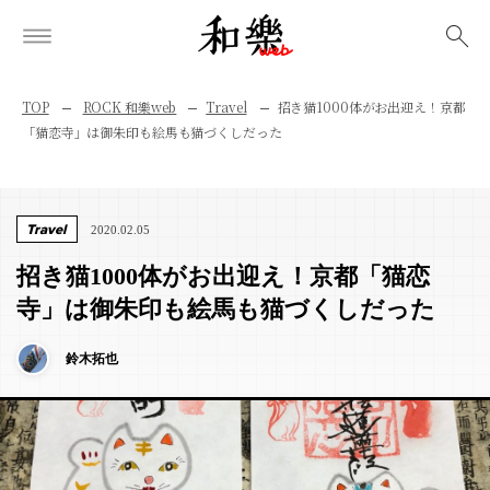
検索
TOP
ROCK 和樂web
Travel
招き猫1000体がお出迎え！京都
「猫恋寺」は御朱印も絵馬も猫づくしだった
Travel
2020.02.05
招き猫1000体がお出迎え！京都「猫恋
寺」は御朱印も絵馬も猫づくしだった
鈴木拓也