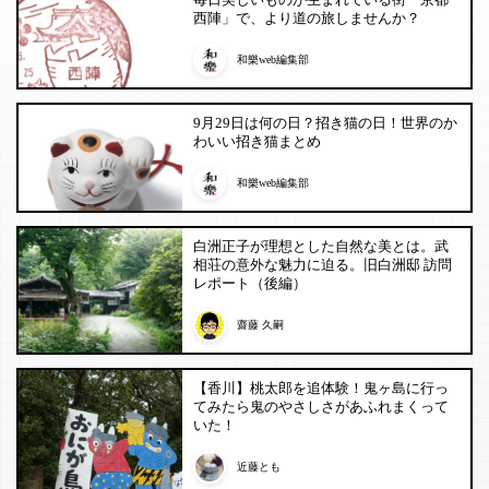
西陣」で、より道の旅しませんか？
和樂web編集部
9月29日は何の日？招き猫の日！世界のか
わいい招き猫まとめ
和樂web編集部
白洲正子が理想とした自然な美とは。武
相荘の意外な魅力に迫る。旧白洲邸 訪問
レポート（後編）
齋藤 久嗣
【香川】桃太郎を追体験！鬼ヶ島に行っ
てみたら鬼のやさしさがあふれまくって
いた！
近藤とも