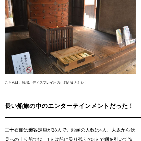
こちらは、帳場。ディスプレイ用の小判がまぶしい！
長い船旅の中のエンターテインメントだった！
三十石船は乗客定員が28人で、船頭の人数は4人。大坂から伏
見への上り船では、1人は船に乗り残りの3人で綱を引いて進