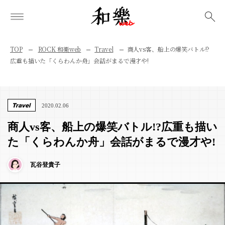
検索
TOP
ROCK 和樂web
Travel
商人vs客、船上の爆笑バトル!?
広重も描いた「くらわんか舟」会話がまるで漫才や!
Travel
2020.02.06
商人vs客、船上の爆笑バトル!?広重も描い
た「くらわんか舟」会話がまるで漫才や!
瓦谷登貴子