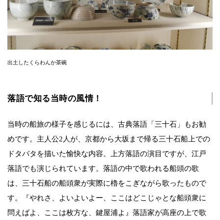
出土したくらわんか茶碗
落語で知る当時の風情！
当時の船旅の様子を感じるには、古典落語「三十石」もお勧
めです。主人公2人が、京都から大坂まで帰る三十石船上での
ドタバタを描いた愉快な内容。上方落語の演目ですが、江戸
落語でも演じられています。落語の中で歌われる船頭の歌
は、三十石船の船頭衆が実際に櫓をこぎながら歌ったもので
す。『やれさ、よいよいよー、ここはどこじゃとな船頭衆に
問えばよ、ここは枚方な、鍵屋浦よ』落語家が高座の上で歌