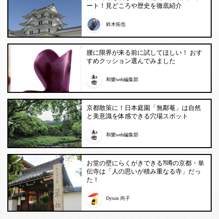
ート！見どころや歴史を徹底紹介
鈴木拓也
腰に限界が来る前に試してほしい！ おす
すめクッション選んでみました
和樂web編集部
京都散策に！日本庭園「無鄰菴」は自然
と美意識を体感できる穴場スポット
和樂web編集部
お堂の壁にらくがきできる⁈噂の京都・単
伝寺は「人の思いが積み重なる寺」だっ
た！
Dyson 尚子