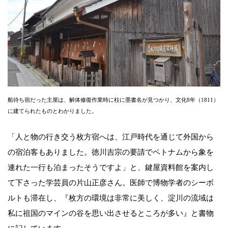
船待ち宿だった主屋は、解体修復作業時に柱に墨書名が見つかり、文化8年（1811）
に建てられたものとわかりました。
「人と物の行き交う枚方宿へは、江戸時代を通じて外国から
の宿泊客もありました。徳川吉宗の要請でベトナムから象を
連れた一行も泊まったそうですよ」と、鍵屋資料館を案内し
て下さった学芸員の片山正彦さん。医師で博物学者のシーボ
ルトも滞在し、『枚方の環境は非常に美しく、淀川の流域は
私に祖国のマインの谷を思い出させるところが多い』と書物