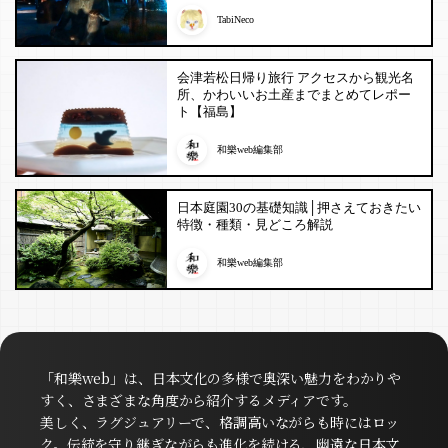
TabiNeco
会津若松日帰り旅行 アクセスから観光名
所、かわいいお土産までまとめてレポー
ト【福島】
和樂web編集部
日本庭園30の基礎知識│押さえておきたい
特徴・種類・見どころ解説
和樂web編集部
「和樂web」は、日本文化の多様で奥深い魅力をわかりや
すく、さまざまな角度から紹介するメディアです。
美しく、ラグジュアリーで、格調高いながらも時にはロッ
ク。伝統を守り継ぎながらも進化を続ける、幽遠な日本文