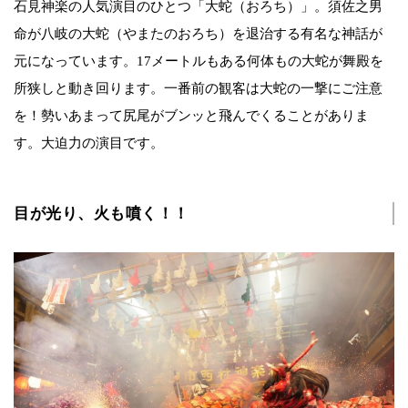
石見神楽の人気演目のひとつ「大蛇（おろち）」。須佐之男
命が八岐の大蛇（やまたのおろち）を退治する有名な神話が
元になっています。17メートルもある何体もの大蛇が舞殿を
所狭しと動き回ります。一番前の観客は大蛇の一撃にご注意
を！勢いあまって尻尾がブンッと飛んでくることがありま
す。大迫力の演目です。
目が光り、火も噴く！！