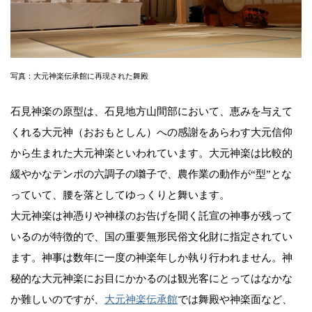
写真：大元神楽伝承館に再現された舞殿
石見神楽の原型は、石見地方山間部において、恵みを与えて
くれる大元神（おおもとしん）への感謝をあらわす大元信仰
から生まれた大元神楽といわれています。大元神楽は比較的
緩やかなテンポの六調子の囃子で、農作業の動作が“型”とな
っていて、腰を落としてゆっくりと舞います。
大元神楽は神憑りや神様のお告げを聞く託宣の神事が残って
いるのが特徴的で、国の重要無形民俗文化財に指定されてい
ます。神事は数年に一度の神楽年しか執り行われません。神
秘的な大元神楽にお目にかかるのは観光客にとってはなかな
か難しいのですが、
大元神楽伝承館
では舞殿や神楽面など、