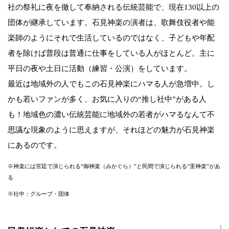
社の祭礼に夜を徹して奉納される伝統芸能で、現在130以上の
団体が継承しています。石見神楽の演者は、歌舞伎役者や能
楽師のようにそれで生活しているのではなく、子どもや年配
者を除けば普段は普通に仕事をしている人がほとんど。主に
平日の夜や土日に活動（練習・公演）をしています。
最近は地域外の人でもこの石見神楽にハマる人が急増中。し
かも若いファンが多く、お気に入りの“推し社中”がある人
も！地域色の濃い伝統芸能に地域外の若者がハマるなんて不
思議な現象のように思えますが、それほどの魅力が石見神楽
にあるのです。
※神楽には宮廷で演じられる“御神楽（みかぐら）”と民間で演じられる“里神楽”があ
る
※社中：グループ・団体