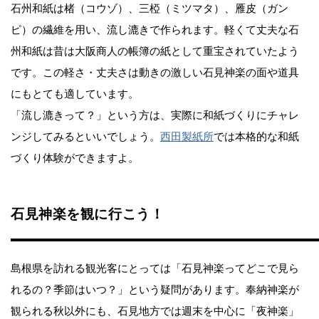
石州和紙は楮（コウゾ）、三椏（ミツマタ）、雁皮（ガン
ピ）の繊維を用い、流し漉きで作られます。軽くて丈夫な石
州和紙は昔は大阪商人の帳簿の紙として重宝されていたよう
です。この軽さ・丈夫さは動きの激しい石見神楽の面や道具
にもとても適しています。
「流し漉きって？」という方は、実際に和紙づくりにチャレ
ンジしてみるといいでしょう。
西田製紙所
では本格的な和紙
づくり体験ができますよ。
石見神楽を観に行こう！
島根県を訪れる観光客にとっては「石見神楽ってどこで見ら
れるの？季節はいつ？」という疑問があります。奉納神楽が
観られる秋以外にも、石見地方では週末を中心に「夜神楽」