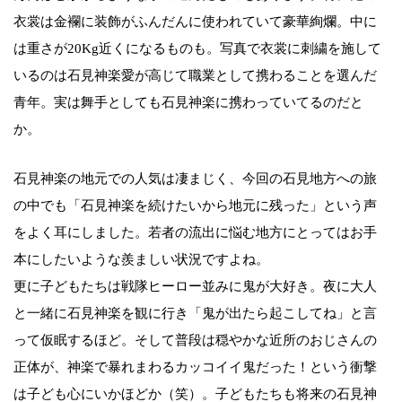
衣裳は金襴に装飾がふんだんに使われていて豪華絢爛。中に
は重さが20Kg近くになるものも。写真で衣裳に刺繍を施して
いるのは石見神楽愛が高じて職業として携わることを選んだ
青年。実は舞手としても石見神楽に携わっていてるのだと
か。
石見神楽の地元での人気は凄まじく、今回の石見地方への旅
の中でも「石見神楽を続けたいから地元に残った」という声
をよく耳にしました。若者の流出に悩む地方にとってはお手
本にしたいような羨ましい状況ですよね。
更に子どもたちは戦隊ヒーロー並みに鬼が大好き。夜に大人
と一緒に石見神楽を観に行き「鬼が出たら起こしてね」と言
って仮眠するほど。そして普段は穏やかな近所のおじさんの
正体が、神楽で暴れまわるカッコイイ鬼だった！という衝撃
は子ども心にいかほどか（笑）。子どもたちも将来の石見神