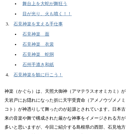
舞台上を大蛇が舞狂う
目が光り、火も噴く！！
石見神楽を支える手仕事
石見神楽 面
石見神楽 衣裳
石見神楽 蛇胴
石州手漉き和紙
石見神楽を観に行こう！
神楽（かぐら）は、天照大御神（アマテラスオオミカミ）が
天岩戸にお隠れになった折に天宇受賣命（アメノウヅメノミ
コト）が神憑りして舞ったのが起源とされています。日本古
来の音楽や舞で構成された厳かな神事をイメージされる方が
多いと思いますが、今回ご紹介する島根県の西部、石見地方