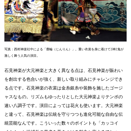
写真：西村神楽社中による「塵輪（じんりん）」。重い衣裳を身に着けて2神2鬼が
激しく舞う人気の演目。
石見神楽が大元神楽と大きく異なる点は、石見神楽が賑わい
を創出する色合いが強く、新しい取り組みにチャレンジでき
る点です。石見神楽の衣裳は金糸銀糸や装飾を施したゴージ
ャスなもの。リズムもゆったりとした大元神楽よりテンポの
速い八調子です。演目によっては花火も使います。大元神楽
と違って、石見神楽は伝統を守りつつも進化可能な自由な伝
統芸能なんです。こういった数々のポイントも「カッコイ