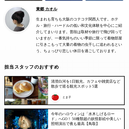
東郷 カオル
生まれも育ちも大阪のコテコテ関西人です。ホテ
ル・旅行・ハードルの低い和文化体験を中心にご紹
介してまいります。普段は取材や旅行で飛び回って
いますが、一番気持ちのいい季節に限って着物部屋
に引きこもって大量の着物の虫干しに追われるとい
う、ちょっぴり悲しい休日を過ごしております。
担当スタッフのおすすめ
清澄白河を1日観光。カフェや雑貨店など
散歩で巡る観光スポット5選
とま子
今年のハロウィンは「水木しげるロー
ド」へGO！ 50種類超の妖怪影絵や美しい
照明演出で夜も最高【鳥取】