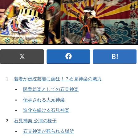
若者が伝統芸能に熱狂！？石見神楽の魅力
民衆娯楽としての石見神楽
伝承される大元神楽
進化を続ける石見神楽
石見神楽 公演の様子
石見神楽が観られる場所