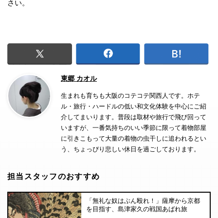
さい。
東郷 カオル
生まれも育ちも大阪のコテコテ関西人です。ホテ
ル・旅行・ハードルの低い和文化体験を中心にご紹
介してまいります。普段は取材や旅行で飛び回って
いますが、一番気持ちのいい季節に限って着物部屋
に引きこもって大量の着物の虫干しに追われるとい
う、ちょっぴり悲しい休日を過ごしております。
担当スタッフのおすすめ
「無礼な奴はぶん殴れ！」薩摩から京都
を目指す、島津家久の戦国あばれ旅