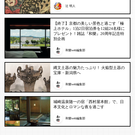
辻 明人
【終了】京都の美しい景色と過ごす「極
上ホテル」1泊2日宿泊券を12組24名様に
プレゼント！雑誌『和樂』20周年記念特
別企画
和樂web編集部
縄文土器の魅力たっぷり！ 火焔型土器の
宝庫・新潟県へ
和樂web編集部
城崎温泉随一の宿「西村屋本館」で、日
本文化とロマンな夜を過ごす
和樂web編集部