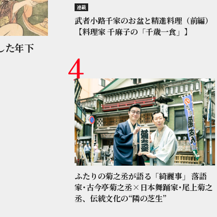
連載
武者小路千家のお盆と精進料理（前編）
【料理家 千麻子の「千歳一食」】
した年下
ふたりの菊之丞が語る「綺麗事」 落語
家･古今亭菊之丞×日本舞踊家･尾上菊之
丞、伝統文化の“隣の芝生”