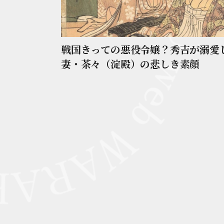
戦国きっての悪役令嬢？秀吉が溺愛
妻・茶々（淀殿）の悲しき素顔