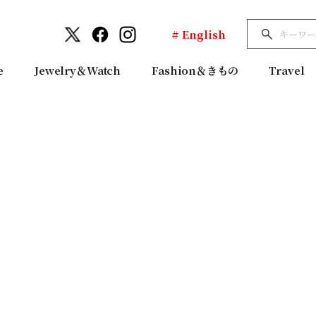
# English
e
Jewelry＆Watch
Fashion＆きもの
Travel