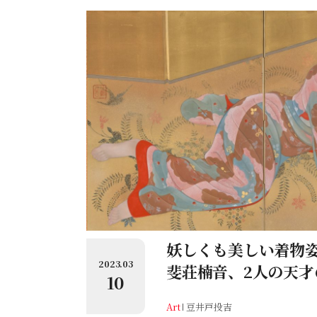
妖しくも美しい着物
2023.03
斐荘楠音、2人の天才
10
Art
豆井戸投吉