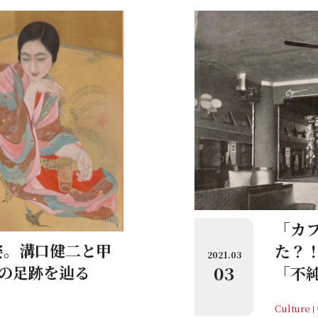
「カ
姿。溝口健二と甲
た？
2021.03
03
の足跡を辿る
「不
Culture