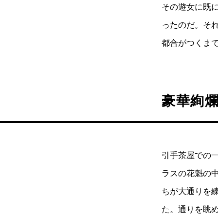
その遊女に既
ったのだ。そ
都合がつくま
豪華絢
引手茶屋での
ラスの花魁の
ちが大通りを
た。通りを眺