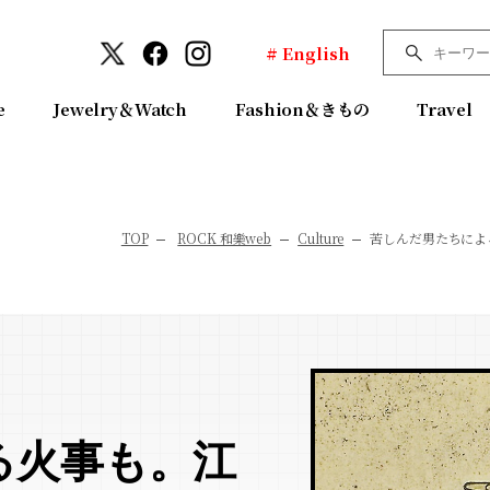
# English
e
Jewelry＆Watch
Fashion＆きもの
Travel
TOP
ROCK 和樂web
Culture
苦しんだ男たちによ
る火事も。江