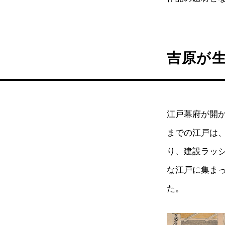
吉原が
江戸幕府が開か
までの江戸は
り、建設ラッ
な江戸に集ま
た。