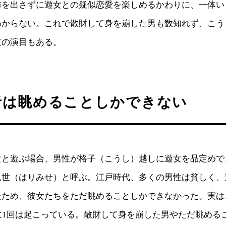
布を出さずに遊女との疑似恋愛を楽しめるかわりに、一体い
わからない。これで散財して身を崩した男も数知れず、こう
伎の演目もある。
者は眺めることしかできない
女と遊ぶ場合、男性が格子（こうし）越しに遊女を品定めで
見世（はりみせ）と呼ぶ。江戸時代、多くの男性は貧しく、
たため、彼女たちをただ眺めることしかできなかった。実は
に1回は起こっている。散財して身を崩した男やただ眺める