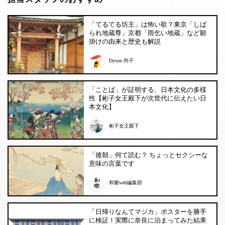
「てるてる坊主」は怖い歌？東京「しば
られ地蔵尊」京都「雨乞い地蔵」など願
掛けの由来と歴史も解説
Dyson 尚子
「ことば」が証明する、日本文化の多様
性【彬子女王殿下が次世代に伝えたい日
本文化】
彬子女王殿下
「後朝」何て読む？ ちょっとセクシーな
意味の言葉です
和樂web編集部
「日帰りなんてマジカ」ポスターを勝手
に検証！実際に奈良に泊まってみた結果