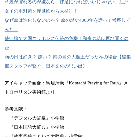
草履が濡れるのが嫌なら、裸足になればいいじゃない。江戸
女子の雨対策を浮世絵から大検証！
なぜ傘は進化しないのか？ 傘の歴史4000年を遡って考察して
みた！
使い捨て大国ニッポンに伝統の危機！和傘の花は再び開くの
か
雨の日は好き？ 嫌い？ 南の島の大魔王だった私の場合【編集
部スタッフが繋ぐ、日本文化の思い出】
アイキャッチ画像：鳥居清満『Komachi Praying for Rain』メ
トロポリタン美術館より
参考文献：
・『デジタル大辞泉』小学館
・『日本国語大辞典』小学館
・『故事俗信ことわざ大辞典』小学館