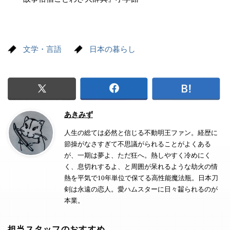
文学・言語
日本の暮らし
あきみず
人生の総ては必然と信じる不動明王ファン。経歴に
節操がなさすぎて不思議がられることがよくある
が、一期は夢よ、ただ狂へ。熱しやすく冷めにく
く、息切れするよ、と周囲が呆れるような劫火の情
熱を平気で10年単位で保てる高性能魔法瓶。日本刀
剣は永遠の恋人。愛ハムスターに日々齧られるのが
本業。
担当スタッフのおすすめ