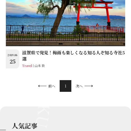
滋賀県で発見！梅雨も楽しくなる知る人ぞ知る寺社5
2019.06
選
25
Travel
山本 毅
1
前へ
次へ
人気記事