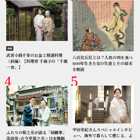
連載
武者小路千家のお盆と精進料理
八百比丘尼とは？人魚の肉を食べ
（前編）【料理家 千麻子の「千歳
800年生きた女の生涯とその結末
一食」】
を解説
中谷美紀さんスペシャルインタビ
ふたりの菊之丞が語る「綺麗事」
ュー。海外で暮らして感じる、よ
落語家･古今亭菊之丞×日本舞踊