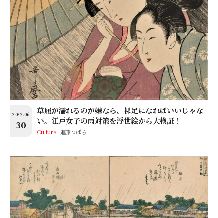
草履が濡れるのが嫌なら、裸足になればいいじゃな
2022.06
い。江戸女子の雨対策を浮世絵から大検証！
30
Culture
進藤つばら