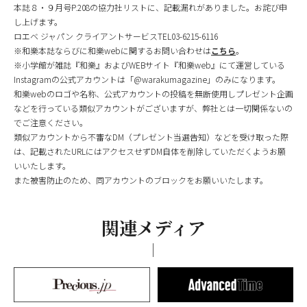
本誌８・９月号P.208の協力社リストに、記載漏れがありました。お詫び申
し上げます。
ロエベ ジャパン クライアントサービスTEL03-6215-6116
※和樂本誌ならびに和樂webに関するお問い合わせは
こちら
。
※小学館が雑誌『和樂』およびWEBサイト『和樂web』にて運営している
Instagramの公式アカウントは「@warakumagazine」のみになります。
和樂webのロゴや名称、公式アカウントの投稿を無断使用しプレゼント企画
などを行っている類似アカウントがございますが、弊社とは一切関係ないの
でご注意ください。
類似アカウントから不審なDM（プレゼント当選告知）などを受け取った際
は、記載されたURLにはアクセスせずDM自体を削除していただくようお願
いいたします。
また被害防止のため、同アカウントのブロックをお願いいたします。
関連メディア