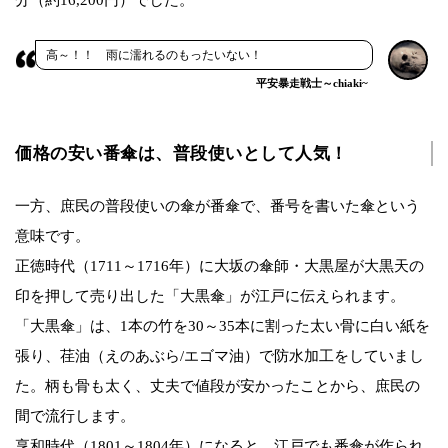
高～！！ 雨に濡れるのもったいない！
平安暴走戦士～chiaki~
価格の安い番傘は、普段使いとして人気！
一方、庶民の普段使いの傘が番傘で、番号を書いた傘という
意味です。
正徳時代（1711～1716年）に大坂の傘師・大黒屋が大黒天の
印を押して売り出した「大黒傘」が江戸に伝えられます。
「大黒傘」は、1本の竹を30～35本に割った太い骨に白い紙を
張り、荏油（えのあぶら/エゴマ油）で防水加工をしていまし
た。柄も骨も太く、丈夫で値段が安かったことから、庶民の
間で流行します。
享和時代（1801～1804年）になると、江戸でも番傘が作られ