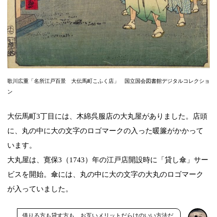
歌川広重「名所江戸百景 大伝馬町こふく店」 国立国会図書館デジタルコレクショ
ン
大伝馬町3丁目には、木綿呉服店の大丸屋がありました。店頭
に、丸の中に大の文字のロゴマークの入った暖簾がかかって
います。
大丸屋は、寛保3（1743）年の江戸店開設時に「貸し傘」サー
ビスを開始。傘には、丸の中に大の文字の大丸のロゴマーク
が入っていました。
借りる方も貸す方も、お互いメリットだらけのいい方法だ