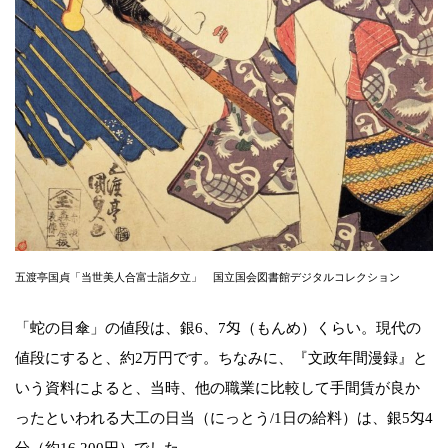
五渡亭国貞「当世美人合富士詣夕立」 国立国会図書館デジタルコレクション
「蛇の目傘」の値段は、銀6、7匁（もんめ）くらい。現代の
値段にすると、約2万円です。ちなみに、『文政年間漫録』と
いう資料によると、当時、他の職業に比較して手間賃が良か
ったといわれる大工の日当（にっとう/1日の給料）は、銀5匁4
分（約16,200円）でした。