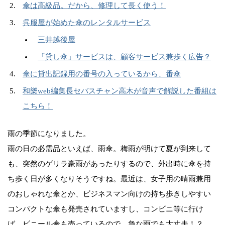
傘は高級品。だから、修理して長く使う！
呉服屋が始めた傘のレンタルサービス
三井越後屋
「貸し傘」サービスは、顧客サービス兼歩く広告？
傘に貸出記録用の番号の入っているから、番傘
和樂web編集長セバスチャン高木が音声で解説した番組は
こちら！
雨の季節になりました。
雨の日の必需品といえば、雨傘。梅雨が明けて夏が到来して
も、突然のゲリラ豪雨があったりするので、外出時に傘を持
ち歩く日が多くなりそうですね。最近は、女子用の晴雨兼用
のおしゃれな傘とか、ビジネスマン向けの持ち歩きしやすい
コンパクトな傘も発売されていますし、コンビニ等に行け
ば、ビニール傘も売っているので、急な雨でも大丈夫！？