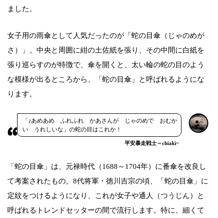
ました。
女子用の雨傘として人気だったのが「蛇の目傘（じゃのめが
さ）」。中央と周囲に紺の土佐紙を張り、その中間に白紙を
張り巡らすのが特徴で、傘を開くと、太い輪の蛇の目のよう
な模様が出るところから、「蛇の目傘」と呼ばれるようにな
ります。
「♪あめあめ ふれふれ かあさんが じゃのめで おむか
い うれしいな」の蛇の目はこれか！
平安暴走戦士～chiaki~
「蛇の目傘」は、元禄時代（1688～1704年）に番傘を改良し
て考案されたもの。8代将軍・徳川吉宗の頃、「蛇の目傘」に
定紋をつけるようになり、これが女子や通人（つうじん）と
呼ばれるトレンドセッターの間で流行します。特に、細くて