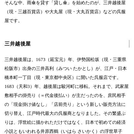
そんな中、雨傘を貸す「貸し傘」を始めたのが、三井越後屋
（現・三越百貨店）や大丸屋（現・大丸百貨店）などの呉服
屋です。
三井越後屋
三井越後屋は、1673（延宝元）年、伊勢国松坂（現・三重県
松阪市）出身の三井高利（みつい たかとし）が、江戸・日本
橋本町一丁目（現・東京都中央区）に開いた呉服店です。
1683（天和3）年、越後屋は駿河町に移転。それまで、武家屋
敷相手の掛売り（＝代金後払い）が主だったのを、庶民相手
の「現金掛け値なし」「店前売り」という新しい販売方法に
切り替え、江戸時代最大の呉服商となりました。その繁盛ぶ
りは、浮世絵に描かれただけではなく、日本で初めての経済
小説ともいわれる井原西鶴（いはら さいかく）の浮世草子