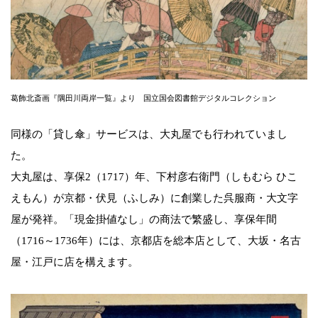
葛飾北斎画『隅田川両岸一覧』より 国立国会図書館デジタルコレクション
同様の「貸し傘」サービスは、大丸屋でも行われていまし
た。
大丸屋は、享保2（1717）年、下村彦右衛門（しもむら ひこ
えもん）が京都・伏見（ふしみ）に創業した呉服商・大文字
屋が発祥。「現金掛値なし」の商法で繁盛し、享保年間
（1716～1736年）には、京都店を総本店として、大坂・名古
屋・江戸に店を構えます。