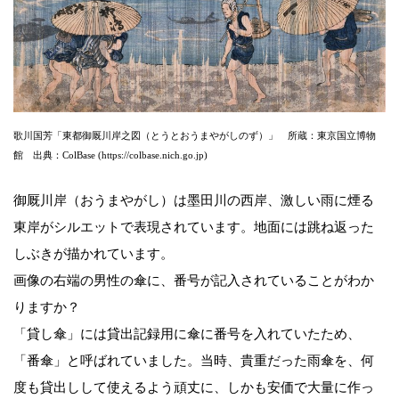
歌川国芳「東都御厩川岸之図（とうとおうまやがしのず）」 所蔵：東京国立博物
館 出典：ColBase (https://colbase.nich.go.jp)
御厩川岸（おうまやがし）は墨田川の西岸、激しい雨に煙る
東岸がシルエットで表現されています。地面には跳ね返った
しぶきが描かれています。
画像の右端の男性の傘に、番号が記入されていることがわか
りますか？
「貸し傘」には貸出記録用に傘に番号を入れていたため、
「番傘」と呼ばれていました。当時、貴重だった雨傘を、何
度も貸出しして使えるよう頑丈に、しかも安価で大量に作っ