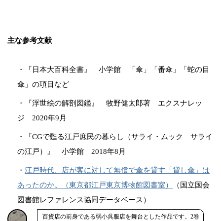
主な参考文献
・『日本大百科全書』 小学館 「傘」「番傘」「蛇の目
傘」の項目など
・『浮世絵の解剖図鑑』 牧野健太郎著 エクスナレッ
ジ 2020年9月
・『CGで甦る江戸庶民の暮らし（サライ・ムック サライ
の江戸）』 小学館 2018年8月
・
江戸時代、店が客に対して無償で傘を貸す「貸し傘」は
あったのか。（東京都江戸東京博物館図書室）
（国立国会
図書館レファレンス協同データベース）
百貨店の前身である弱小呉服店を舞台とした作品です。2巻