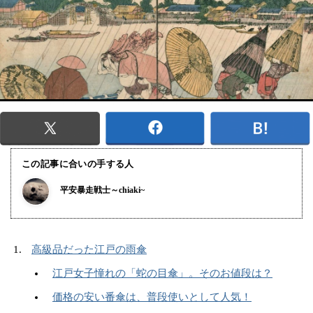
この記事に合いの手する人
平安暴走戦士～chiaki~
高級品だった江戸の雨傘
江戸女子憧れの「蛇の目傘」。そのお値段は？
価格の安い番傘は、普段使いとして人気！