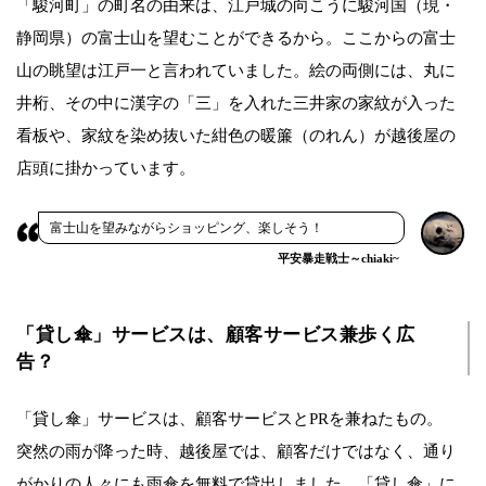
「駿河町」の町名の由来は、江戸城の向こうに駿河国（現・
静岡県）の富士山を望むことができるから。ここからの富士
山の眺望は江戸一と言われていました。絵の両側には、丸に
井桁、その中に漢字の「三」を入れた三井家の家紋が入った
看板や、家紋を染め抜いた紺色の暖簾（のれん）が越後屋の
店頭に掛かっています。
富士山を望みながらショッピング、楽しそう！
平安暴走戦士～chiaki~
「貸し傘」サービスは、顧客サービス兼歩く広
告？
「貸し傘」サービスは、顧客サービスとPRを兼ねたもの。
突然の雨が降った時、越後屋では、顧客だけではなく、通り
がかりの人々にも雨傘を無料で貸出しました。「貸し傘」に