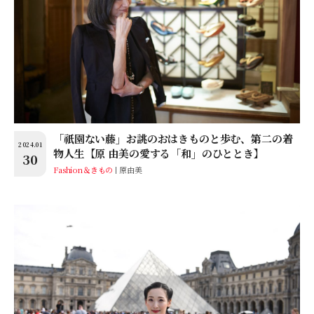
「祇園ない藤」お誂のおはきものと歩む、第二の着
2024.01
物人生【原 由美の愛する「和」のひととき】
30
Fashion＆きもの
原由美