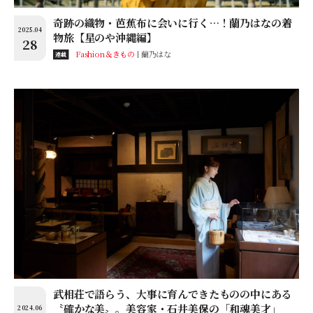
奇跡の織物・芭蕉布に会いに行く…！蘭乃はなの着
2025.04
物旅【星のや沖縄編】
28
Fashion＆きもの
蘭乃はな
連載
武相荘で語らう、大事に育んできたものの中にある
〝確かな美〟。美容家・石井美保の「和魂美才」
2024.06