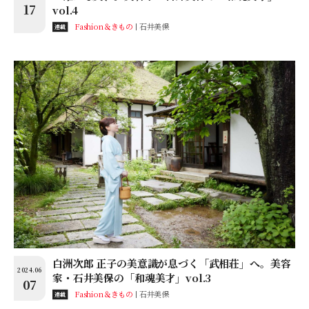
17
vol.4
Fashion＆きもの
石井美保
連載
白洲次郎 正子の美意識が息づく「武相荘」へ。美容
2024.06
家・石井美保の「和魂美才」vol.3
07
Fashion＆きもの
石井美保
連載