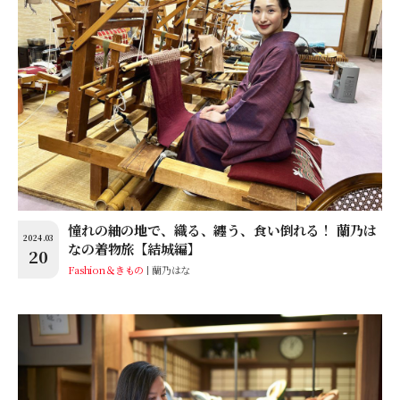
憧れの紬の地で、織る、纏う、食い倒れる！ 蘭乃は
2024.03
なの着物旅【結城編】
20
Fashion＆きもの
蘭乃はな