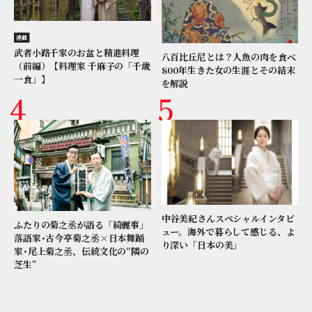
連載
武者小路千家のお盆と精進料理
八百比丘尼とは？人魚の肉を食べ
（前編）【料理家 千麻子の「千歳
800年生きた女の生涯とその結末
一食」】
を解説
中谷美紀さんスペシャルインタビ
ふたりの菊之丞が語る「綺麗事」
ュー。海外で暮らして感じる、よ
落語家･古今亭菊之丞×日本舞踊
り深い「日本の美」
家･尾上菊之丞、伝統文化の“隣の
芝生”