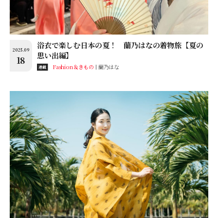
浴衣で楽しむ日本の夏！ 蘭乃はなの着物旅【夏の
2025.09
思い出編】
18
Fashion＆きもの
蘭乃はな
連載