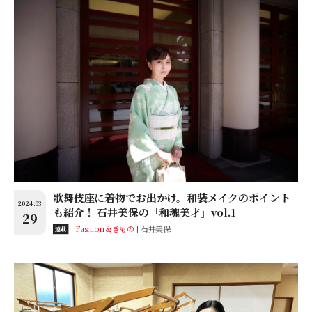
歌舞伎座に着物でお出かけ。和装メイクのポイント
2024.03
も紹介！ 石井美保の「和魂美才」vol.1
29
Fashion＆きもの
石井美保
連載