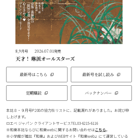
8,9月号
2026.07.01発売
天才！ 琳派オールスターズ
最新号はこちら
最新号を試し読み
定期購読
バックナンバー
本誌８・９月号P.208の協力社リストに、記載漏れがありました。お詫び申
し上げます。
ロエベ ジャパン クライアントサービスTEL03-6215-6116
※和樂本誌ならびに和樂webに関するお問い合わせは
こちら
。
※小学館が雑誌『和樂』およびWEBサイト『和樂web』にて運営している