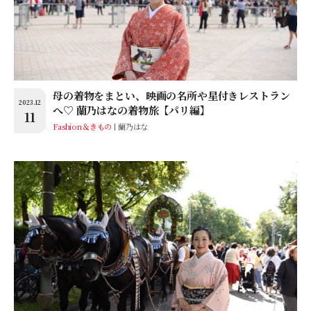
母の着物をまとい、映画の名所や星付きレストラン
2023.12
へ♡ 蘭乃はなの着物旅【パリ編】
11
Fashion＆きもの
蘭乃はな